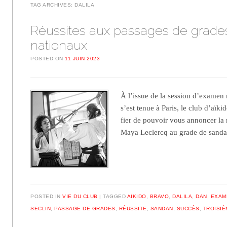
TAG ARCHIVES:
DALILA
Réussites aux passages de grade
nationaux
POSTED ON
11 JUIN 2023
À l’issue de la session d’examen 
s’est tenue à Paris, le club d’aïki
fier de pouvoir vous annoncer la r
Maya Leclercq au grade de san
POSTED IN
VIE DU CLUB
TAGGED
AÏKIDO
,
BRAVO
,
DALILA
,
DAN
,
EXAM
SECLIN
,
PASSAGE DE GRADES
,
RÉUSSITE
,
SANDAN
,
SUCCÈS
,
TROISIÈ