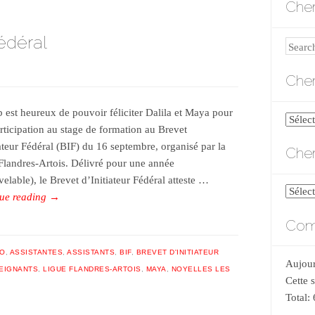
Cher
Fédéral
Search
Cher
b est heureux de pouvoir féliciter Dalila et Maya pour
Cherch
articipation au stage de formation au Brevet
par
iateur Fédéral (BIF) du 16 septembre, organisé par la
Cher
catégo
Flandres-Artois. Délivré pour une année
elable), le Brevet d’Initiateur Fédéral atteste …
Cherch
ue reading
→
par
Comp
date
DO
,
ASSISTANTES
,
ASSISTANTS
,
BIF
,
BREVET D'INITIATEUR
Aujour
EIGNANTS
,
LIGUE FLANDRES-ARTOIS
,
MAYA
,
NOYELLES LES
Cette 
Total: