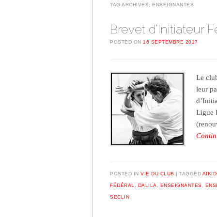
TAG ARCHIVES:
ENSEIGNANTES
Brevet d’Initiateur 
POSTED ON
16 SEPTEMBRE 2017
Le clu
leur p
d’Init
Ligue 
(renouv
Contin
POSTED IN
VIE DU CLUB
TAGGED
AÏKI
FÉDÉRAL
,
DALILA
,
ENSEIGNANTES
,
ENS
SECLIN