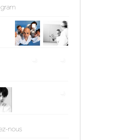
agram
ez-nous