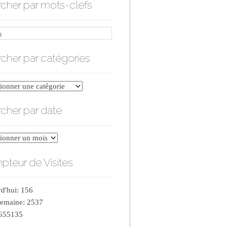
cher par mots-clefs
cher par catégories
er
cher par date
ries
er
teur de Visites
d'hui: 156
semaine: 2537
 655135