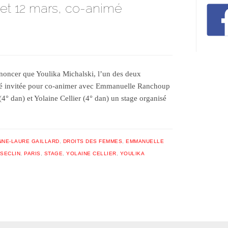
1 et 12 mars, co-animé
oncer que Youlika Michalski, l’un des deux
été invitée pour co-animer avec Emmanuelle Ranchoup
4° dan) et Yolaine Cellier (4° dan) un stage organisé
NNE-LAURE GAILLARD
,
DROITS DES FEMMES
,
EMMANUELLE
SECLIN
,
PARIS
,
STAGE
,
YOLAINE CELLIER
,
YOULIKA