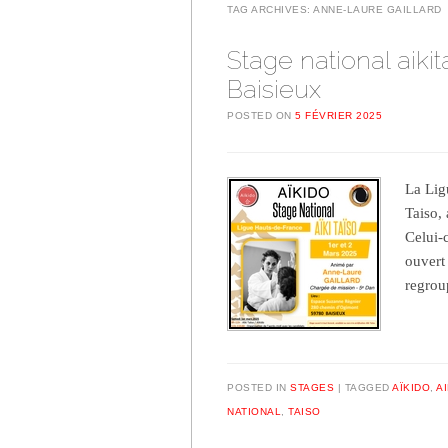
TAG ARCHIVES:
ANNE-LAURE GAILLARD
Stage national aikit
Baisieux
POSTED ON
5 FÉVRIER 2025
La Lig
Taiso,
Celui-c
ouvert 
regro
POSTED IN
STAGES
TAGGED
AÏKIDO
,
A
NATIONAL
,
TAISO