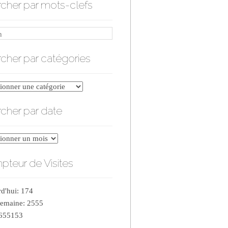
cher par mots-clefs
cher par catégories
er
cher par date
ries
er
teur de Visites
d'hui: 174
semaine: 2555
 655153