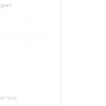
agram
ez-nous