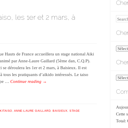
Cher
aiso, les 1er et 2 mars, à
Search
Cher
Cherch
ue Hauts de France accueillera un stage national Aiki
par
Cher
 animé par Anne-Laure Gaillard (5ème dan, C.Q.P).
catégo
i se déroulera les 1er et 2 mars, à Baisieux. Il est
à tous les pratiquants d’aïkido intéressés. Le taiso
Cherch
upe …
Continue reading
→
par
Comp
date
Aujour
IKITAISO
,
ANNE-LAURE GAILLARD
,
BAISIEUX
,
STAGE
Cette 
Total: