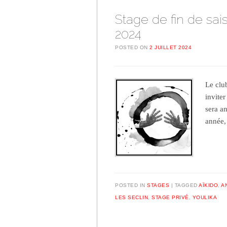
Stage de fin de sais
2024
POSTED ON
2 JUILLET 2024
Le club
inviter
sera an
année,
POSTED IN
STAGES
TAGGED
AÏKIDO
,
A
LES SECLIN
,
STAGE PRIVÉ
,
YOULIKA