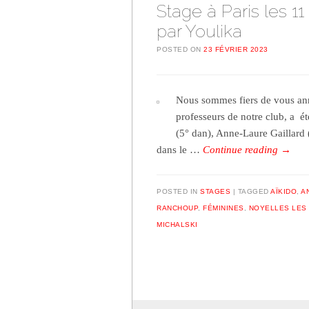
Stage à Paris les 1
par Youlika
POSTED ON
23 FÉVRIER 2023
Nous sommes fiers de vous ann
professeurs de notre club, a 
(5° dan), Anne-Laure Gaillard (
dans le …
Continue reading
→
POSTED IN
STAGES
TAGGED
AÏKIDO
,
A
RANCHOUP
,
FÉMININES
,
NOYELLES LES 
MICHALSKI
Post navigation