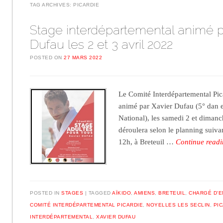
TAG ARCHIVES:
PICARDIE
Stage interdépartemental animé p
Dufau les 2 et 3 avril 2022
POSTED ON
27 MARS 2022
Le Comité Interdépartemental Pic
animé par Xavier Dufau (5° dan 
National), les samedi 2 et dimanc
déroulera selon le planning suivan
12h, à Breteuil …
Continue read
POSTED IN
STAGES
TAGGED
AÏKIDO
,
AMIENS
,
BRETEUIL
,
CHARGÉ D'E
COMITÉ INTERDÉPARTEMENTAL PICARDIE
,
NOYELLES LES SECLIN
,
PI
INTERDÉPARTEMENTAL
,
XAVIER DUFAU