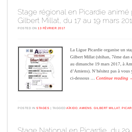
Stage régional en Picardie animé 
Gilbert Millat, du 17 au 19 mars 20
POSTED ON
13 FÉVRIER 2017
La Ligue Picardie organise un st
Gilbert Millat (shihan, 7ème dan 
au dimanche 19 mars 2017, à Ami
d’Amiens). N’hésitez pas à vous y
ci-dessous …
Continue reading
POSTED IN
STAGES
TAGGED
AÏKIDO
,
AMIENS
,
GILBERT MILLAT
,
PICAR
Stage National en Picardie, du 29 