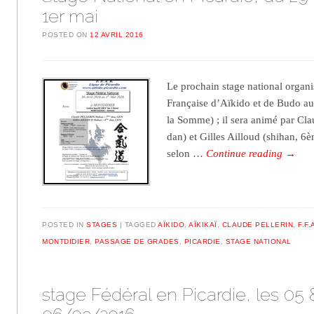
1er mai
POSTED ON
12 AVRIL 2016
Le prochain stage national organi
Française d’Aïkido et de Budo au
la Somme) ; il sera animé par Cla
dan) et Gilles Ailloud (shihan, 6
selon …
Continue reading
→
POSTED IN
STAGES
TAGGED
AÏKIDO
,
AÏKIKAÏ
,
CLAUDE PELLERIN
,
F.F.
MONTDIDIER
,
PASSAGE DE GRADES
,
PICARDIE
,
STAGE NATIONAL
stage Fédéral en Picardie, les 05 