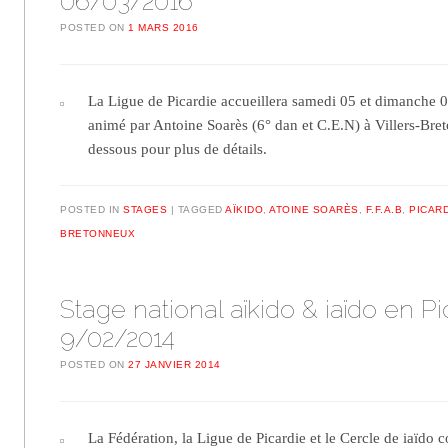
06/03/2016
POSTED ON
1 MARS 2016
La Ligue de Picardie accueillera samedi 05 et dimanche 
animé par Antoine Soarès (6° dan et C.E.N) à Villers-Bret
dessous pour plus de détails.
POSTED IN
STAGES
TAGGED
AÏKIDO
,
ATOINE SOARÈS
,
F.F.A.B
,
PICAR
BRETONNEUX
Stage national aïkido & iaïdo en Pi
9/02/2014
POSTED ON
27 JANVIER 2014
La Fédération, la Ligue de Picardie et le Cercle de iaïdo 