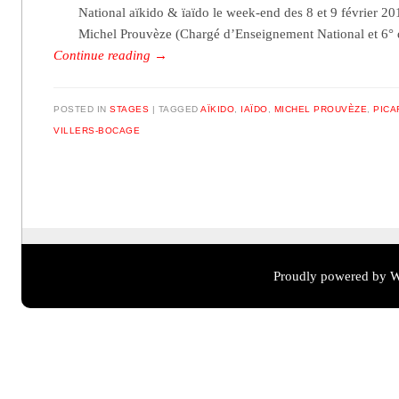
National aïkido & ïaïdo le week-end des 8 et 9 février 20
Michel Prouvèze (Chargé d’Enseignement National et 6°
Continue reading
→
POSTED IN
STAGES
TAGGED
AÏKIDO
,
IAÏDO
,
MICHEL PROUVÈZE
,
PICA
VILLERS-BOCAGE
Post navigation
Proudly powered by W