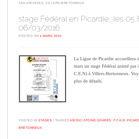
TAG ARCHIVES:
VILLERS-BRETONNEUX
stage Fédéral en Picardie, les 05 
06/03/2016
POSTED ON
1 MARS 2016
La Ligue de Picardie accueillera
mars un stage Fédéral animé par 
C.E.N) à Villers-Bretonneux. Voye
plus de détails.
POSTED IN
STAGES
TAGGED
AÏKIDO
,
ATOINE SOARÈS
,
F.F.A.B
,
PICAR
BRETONNEUX