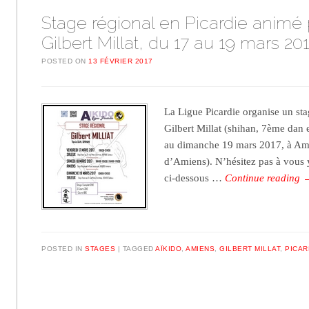
Stage régional en Picardie animé 
Gilbert Millat, du 17 au 19 mars 20
POSTED ON
13 FÉVRIER 2017
La Ligue Picardie organise un st
Gilbert Millat (shihan, 7ème dan 
au dimanche 19 mars 2017, à Ami
d’Amiens). N’hésitez pas à vous y
ci-dessous …
Continue reading
POSTED IN
STAGES
TAGGED
AÏKIDO
,
AMIENS
,
GILBERT MILLAT
,
PICAR
Post navigation