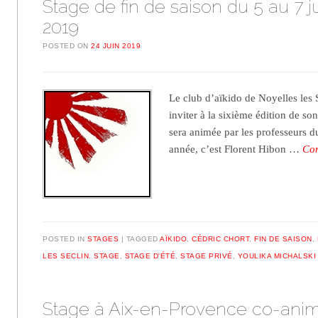
Stage de fin de saison du 5 au 7 ju
2019
POSTED ON
24 JUIN 2019
Le club d’aïkido de Noyelles les S
inviter à la sixième édition de son
sera animée par les professeurs du
année, c’est Florent Hibon …
Con
POSTED IN
STAGES
TAGGED
AÏKIDO
,
CÉDRIC CHORT
,
FIN DE SAISON
,
LES SECLIN
,
STAGE
,
STAGE D'ÉTÉ
,
STAGE PRIVÉ
,
YOULIKA MICHALSKI
Stage à Aix-en-Provence co-anim