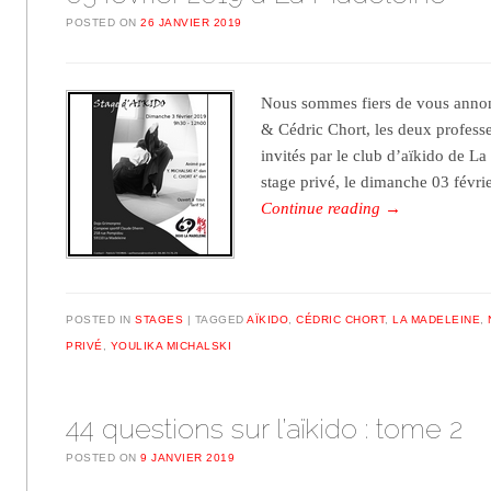
POSTED ON
26 JANVIER 2019
Nous sommes fiers de vous annon
& Cédric Chort, les deux professe
invités par le club d’aïkido de 
stage privé, le dimanche 03 févri
Continue reading
→
POSTED IN
STAGES
TAGGED
AÏKIDO
,
CÉDRIC CHORT
,
LA MADELEINE
,
PRIVÉ
,
YOULIKA MICHALSKI
44 questions sur l’aïkido : tome 2
POSTED ON
9 JANVIER 2019