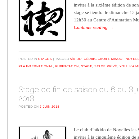
inviter à la sixième édition de so
stage se tiendra le dimanche 13 j
12h30 au Centre d’Animation Mu
Continue reading
→
POSTED IN
STAGES
TAGGED
AÏKIDO
,
CÉDRIC CHORT
,
MISOGI
,
NOYELL
PLA INTERNATIONAL
,
PURIFICATION
,
STAGE
,
STAGE PRIVÉ
,
YOULIKA M
Stage de fin de saison du 6 au 8 ju
2018
POSTED ON
6 JUIN 2018
Le club d’aïkido de Noyelles les S
inviter à la cinquième édition de 