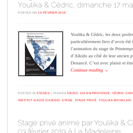
Youlika & Cédric, dimanche 17 ma
POSTED ON
19 FÉVRIER 2019
Youlika & Cédric, les deux profes
particulièrement fiers d’avoir été 
l’animation du stage de Printemps
d’Aïkido au côté de leur ancien p
Denancé. C’est avec plaisir et é
Continue reading
→
POSTED IN
STAGES
TAGGED
AÏKIDO
,
AIX-EN-PROVENCE
,
CÉDRIC CHO
INSTITUT AIXOIS D'AÏKIDO
,
STAGE
,
STAGE PRIVÉ
,
YOULIKA MICHALSKI
Stage privé animé par Youlika & C
03 février 2019 à La Madeleine