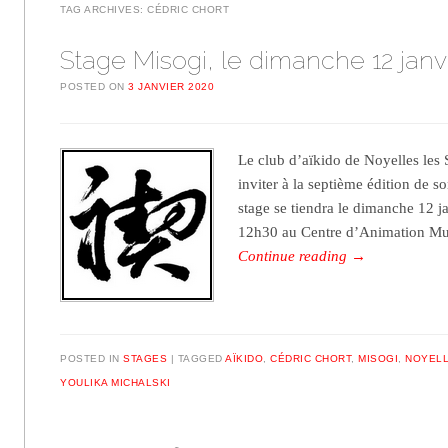
TAG ARCHIVES:
CÉDRIC CHORT
Stage Misogi, le dimanche 12 janv
POSTED ON
3 JANVIER 2020
Le club d’aïkido de Noyelles les S
inviter à la septième édition de s
stage se tiendra le dimanche 12 j
12h30 au Centre d’Animation Mu
Continue reading
→
POSTED IN
STAGES
TAGGED
AÏKIDO
,
CÉDRIC CHORT
,
MISOGI
,
NOYELL
YOULIKA MICHALSKI