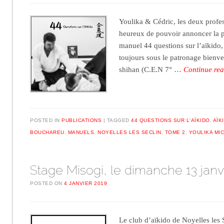
Youlika & Cédric, les deux profes
heureux de pouvoir annoncer la 
manuel 44 questions sur l’aïkido, 
toujours sous le patronage bienv
shihan (C.E.N 7° …
Continue re
POSTED IN
PUBLICATIONS
TAGGED
44 QUESTIONS SUR L'AÏKIDO
,
AÏK
BOUCHAREU
,
MANUELS
,
NOYELLES LES SECLIN
,
TOME 2
,
YOULIKA MI
Stage Misogi, le dimanche 13 janv
POSTED ON
4 JANVIER 2019
Le club d’aïkido de Noyelles les S