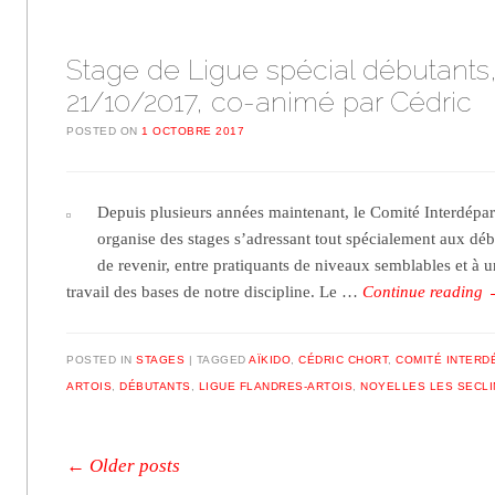
Stage de Ligue spécial débutants,
21/10/2017, co-animé par Cédric
POSTED ON
1 OCTOBRE 2017
Depuis plusieurs années maintenant, le Comité Interdépar
organise des stages s’adressant tout spécialement aux débu
de revenir, entre pratiquants de niveaux semblables et à u
travail des bases de notre discipline. Le …
Continue reading
POSTED IN
STAGES
TAGGED
AÏKIDO
,
CÉDRIC CHORT
,
COMITÉ INTERD
ARTOIS
,
DÉBUTANTS
,
LIGUE FLANDRES-ARTOIS
,
NOYELLES LES SECLI
Post navigation
←
Older posts