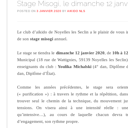
Stage Misogi, le dimanche 12 janv
POSTED ON
3 JANVIER 2020
BY
AIKIDO NLS
Le club d’aïkido de Noyelles les Seclin a le plaisir de vous i
de son
stage misogi
annuel.
Le stage se tiendra le
dimanche 12 janvier 2020
, de
10h à 1
Municipal (18 rue de Wattignies, 59139 Noyelles les Seclin) 
enseignants du club :
Youlika Michalski
(4° dan, Diplôme 
dan, Diplôme d’État).
Comme les années précédentes, le stage sera orie
(« purification ») : à travers le rythme et la répétition, dans
trouver seul le chemin de la technique, du mouvement just
tensions. On visera ainsi à une intensité réelle : une
qu’intensive…), au cours de laquelle chacun devra t
d’engagement, son rythme propre.