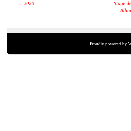
Post navigation
←
2020
Stage d
Allou
Proudly powered by W