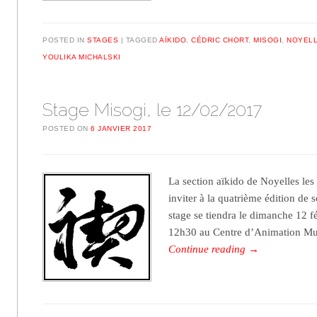
POSTED IN
STAGES
TAGGED
AÏKIDO
,
CÉDRIC CHORT
,
MISOGI
,
NOYELL
YOULIKA MICHALSKI
Stage Misogi, le 12/02/2017
POSTED ON
6 JANVIER 2017
La section aïkido de Noyelles les 
inviter à la quatrième édition de
stage se tiendra le dimanche 12 f
12h30 au Centre d’Animation Mu
Continue reading
→