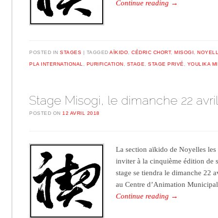
Continue reading
→
POSTED IN
STAGES
TAGGED
AÏKIDO
,
CÉDRIC CHORT
,
MISOGI
,
NOYELL
PLA INTERNATIONAL
,
PURIFICATION
,
STAGE
,
STAGE PRIVÉ
,
YOULIKA M
Stage Misogi, le dimanche 22 avri
POSTED ON
12 AVRIL 2018
La section aïkido de Noyelles les 
inviter à la cinquième édition de
stage se tiendra le dimanche 22 
au Centre d’Animation Municipa
Continue reading
→