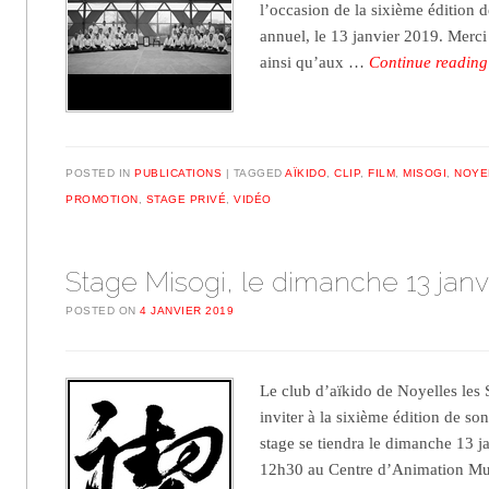
l’occasion de la sixième édition 
annuel, le 13 janvier 2019. Merci
ainsi qu’aux …
Continue readin
POSTED IN
PUBLICATIONS
TAGGED
AÏKIDO
,
CLIP
,
FILM
,
MISOGI
,
NOYE
PROMOTION
,
STAGE PRIVÉ
,
VIDÉO
Stage Misogi, le dimanche 13 janv
POSTED ON
4 JANVIER 2019
Le club d’aïkido de Noyelles les S
inviter à la sixième édition de so
stage se tiendra le dimanche 13 j
12h30 au Centre d’Animation Mu