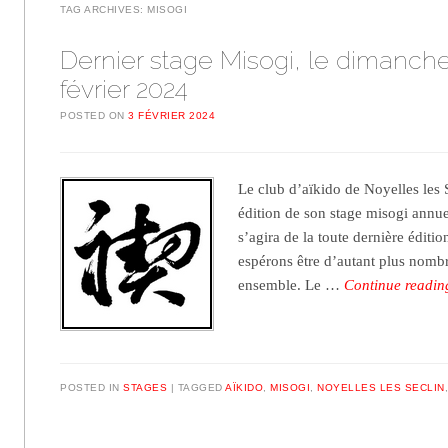
TAG ARCHIVES:
MISOGI
Dernier stage Misogi, le dimanche
février 2024
POSTED ON
3 FÉVRIER 2024
Le club d’aïkido de Noyelles les 
édition de son stage misogi annue
s’agira de la toute dernière éditi
espérons être d’autant plus nomb
ensemble. Le …
Continue readi
POSTED IN
STAGES
TAGGED
AÏKIDO
,
MISOGI
,
NOYELLES LES SECLIN