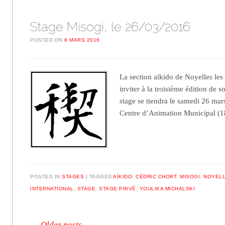
Stage Misogi, le 26/03/2016
POSTED ON
8 MARS 2016
La section aïkido de Noyelles les 
inviter à la troisième édition de 
stage se tiendra le samedi 26 ma
Centre d’Animation Municipal 
POSTED IN
STAGES
TAGGED
AÏKIDO
,
CÉDRIC CHORT
,
MISOGI
,
NOYELL
INTERNATIONAL
,
STAGE
,
STAGE PRIVÉ
,
YOULIKA MICHALSKI
←
Older posts