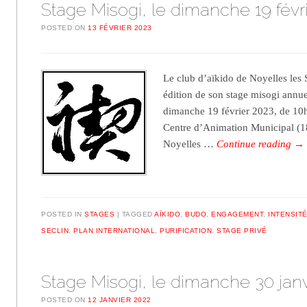
Stage Misogi, le dimanche 19 févr
POSTED ON
13 FÉVRIER 2023
Le club d’aïkido de Noyelles les 
édition de son stage misogi annuel
dimanche 19 février 2023, de 1
Centre d’Animation Municipal (1
Noyelles …
Continue reading
→
POSTED IN
STAGES
TAGGED
AÏKIDO
,
BUDO
,
ENGAGEMENT
,
INTENSIT
SECLIN
,
PLAN INTERNATIONAL
,
PURIFICATION
,
STAGE PRIVÉ
Stage Misogi, le dimanche 30 janv
POSTED ON
12 JANVIER 2022