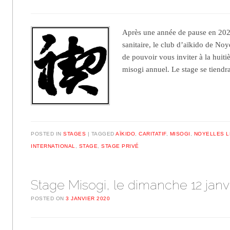
Après une année de pause en 202
sanitaire, le club d’aïkido de Noye
de pouvoir vous inviter à la huit
misogi annuel. Le stage se tiend
POSTED IN
STAGES
TAGGED
AÏKIDO
,
CARITATIF
,
MISOGI
,
NOYELLES L
INTERNATIONAL
,
STAGE
,
STAGE PRIVÉ
Stage Misogi, le dimanche 12 janv
POSTED ON
3 JANVIER 2020