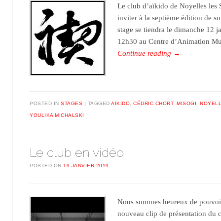
Le club d’aïkido de Noyelles les S
inviter à la septième édition de s
stage se tiendra le dimanche 12 j
12h30 au Centre d’Animation Mu
Continue reading
→
POSTED IN
STAGES
TAGGED
AÏKIDO
,
CÉDRIC CHORT
,
MISOGI
,
NOYELL
YOULIKA MICHALSKI
Le club en vidéo
POSTED ON
19 JANVIER 2019
Nous sommes heureux de pouvoir
nouveau clip de présentation du c