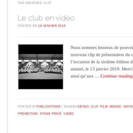
TAG ARCHIVES:
CLIP
Le club en vidéo
POSTED ON
19 JANVIER 2019
Nous sommes heureux de pouvoir
nouveau clip de présentation du c
l’occasion de la sixième édition 
annuel, le 13 janvier 2019. Merci
ainsi qu’aux …
Continue readin
POSTED IN
PUBLICATIONS
TAGGED
AÏKIDO
,
CLIP
,
FILM
,
MISOGI
,
NOYE
PROMOTION
,
STAGE PRIVÉ
,
VIDÉO