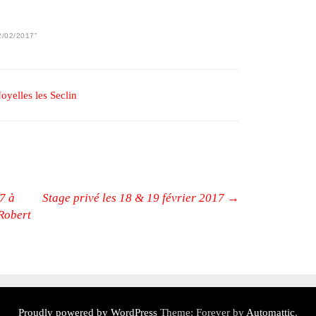
2/02/2017
”
oyelles les Seclin
7 à
Stage privé les 18 & 19 février 2017
→
 Robert
Proudly powered by WordPress
Theme: Forever by
Automattic
.