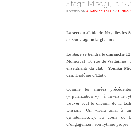
Stage Misogi, le 12
POSTED ON
6 JANVIER 2017
BY
AIKIDO 
La section aïkido de Noyelles les Se
de son
stage misogi
annuel.
Le stage se tiendra le
dimanche 12 
Municipal (18 rue de Wattignies, 5
enseignants du club :
Youlika Mic
dan, Diplôme d’État).
Comme les années précédente
(« purification ») : à travers le ry
trouver seul le chemin de la tec
tensions. On visera ainsi à une
qu’intensive…), au cours de l
d’engagement, son rythme propre.