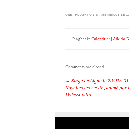
ONE THOUGHT ON “
STAGE MISOGI, LE 1
Pingback:
Calendrier | Aikido N
Comments are closed.
Post navigation
←
Stage de Ligue le 28/01/201
Noyelles les Seclin, animé par
Dalessandro