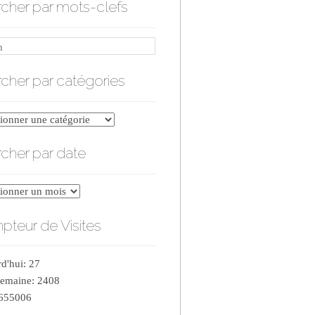
cher par mots-clefs
cher par catégories
er
cher par date
ries
er
teur de Visites
d'hui: 27
semaine: 2408
 655006