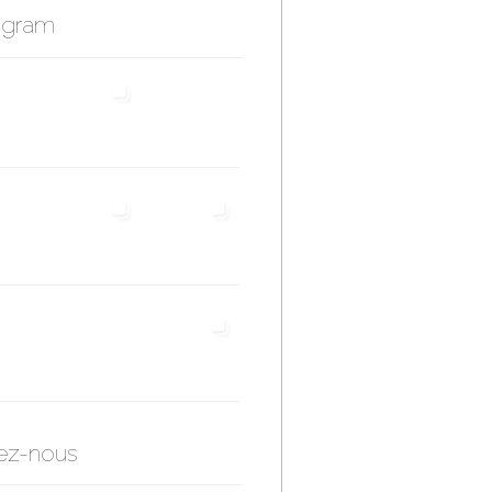
agram
ez-nous