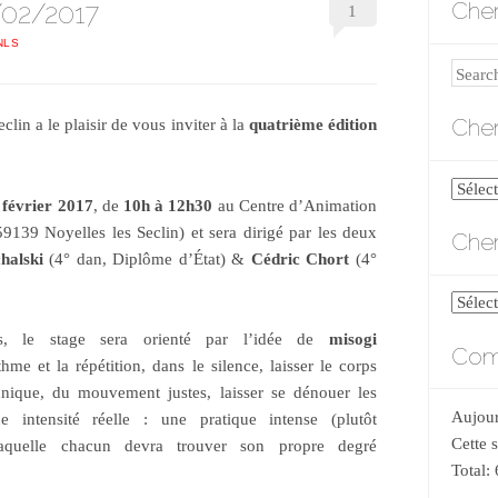
/02/2017
Cher
1
NLS
Search
Cher
clin a le plaisir de vous inviter à la
quatrième édition
Cherch
février 2017
, de
10h à 12h30
au Centre d’Animation
par
9139 Noyelles les Seclin) et sera dirigé par les deux
Cher
catégo
halski
(4° dan, Diplôme d’État) &
Cédric Chort
(4°
Cherch
par
s, le stage sera orienté par l’idée de
misogi
Comp
date
thme et la répétition, dans le silence, laisser le corps
hnique, du mouvement justes, laisser se dénouer les
Aujour
 intensité réelle : une pratique intense (plutôt
Cette 
aquelle chacun devra trouver son propre degré
Total: