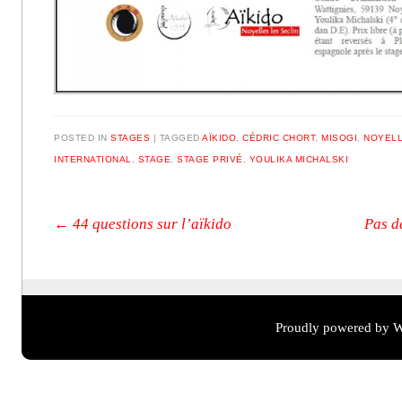
POSTED IN
STAGES
|
TAGGED
AÏKIDO
,
CÉDRIC CHORT
,
MISOGI
,
NOYELL
INTERNATIONAL
,
STAGE
,
STAGE PRIVÉ
,
YOULIKA MICHALSKI
Post navigation
←
44 questions sur l’aïkido
Pas d
Proudly powered by W