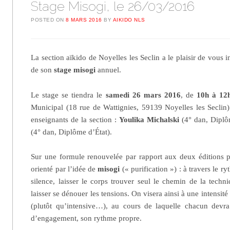
Stage Misogi, le 26/03/2016
POSTED ON
8 MARS 2016
BY
AIKIDO NLS
La section aïkido de Noyelles les Seclin a le plaisir de vous i
de son
stage misogi
annuel.
Le stage se tiendra le
samedi 26 mars 2016
, de
10h à 12
Municipal (18 rue de Wattignies, 59139 Noyelles les Seclin) 
enseignants de la section :
Youlika Michalski
(4° dan, Diplô
(4° dan, Diplôme d’État).
Sur une formule renouvelée par rapport aux deux éditions pr
orienté par l’idée de
misogi
(« purification ») : à travers le ry
silence, laisser le corps trouver seul le chemin de la tech
laisser se dénouer les tensions. On visera ainsi à une intensité 
(plutôt qu’intensive…), au cours de laquelle chacun devr
d’engagement, son rythme propre.