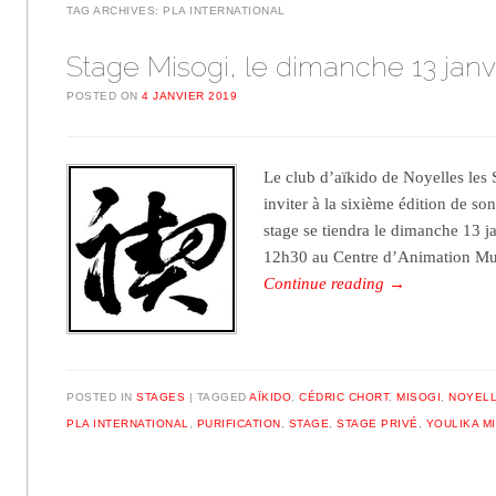
TAG ARCHIVES:
PLA INTERNATIONAL
Stage Misogi, le dimanche 13 janv
POSTED ON
4 JANVIER 2019
Le club d’aïkido de Noyelles les S
inviter à la sixième édition de so
stage se tiendra le dimanche 13 j
12h30 au Centre d’Animation Mu
Continue reading
→
POSTED IN
STAGES
TAGGED
AÏKIDO
,
CÉDRIC CHORT
,
MISOGI
,
NOYELL
PLA INTERNATIONAL
,
PURIFICATION
,
STAGE
,
STAGE PRIVÉ
,
YOULIKA M