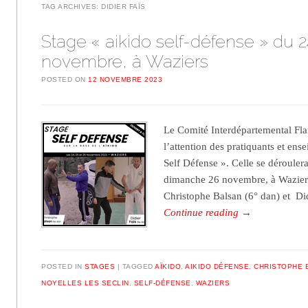
TAG ARCHIVES:
DIDIER FAÏS
Stage « aikido self-défense » du 
novembre, à Waziers
POSTED ON
12 NOVEMBRE 2023
Le Comité Interdépartemental Fla
l’attention des pratiquants et ens
Self Défense ». Celle se dérouler
dimanche 26 novembre, à Waziers
Christophe Balsan (6° dan) et Di
Continue reading
→
POSTED IN
STAGES
TAGGED
AÏKIDO
,
AIKIDO DÉFENSE
,
CHRISTOPHE 
NOYELLES LES SECLIN
,
SELF-DÉFENSE
,
WAZIERS