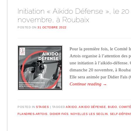
Initiation « Aikido Défense », le 20
novembre, à Roubaix
POSTED ON
31 OCTOBRE 2022
Pour la première fois, le Comité 
Artois organise à l’attention des 
une initiation à l’aïkido-défense. 
dimanche 20 novembre, à Roubai
Elle sera animée par Didier Faïs 
Continue reading
→
POSTED IN
STAGES
TAGGED
AÏKIDO
,
AIKIDO DÉFENSE
,
BUDO
,
COMIT
FLANDRES-ARTOIS
,
DIDIER FAÏS
,
NOYELLES LES SECLIN
,
SELF-DÉFEN