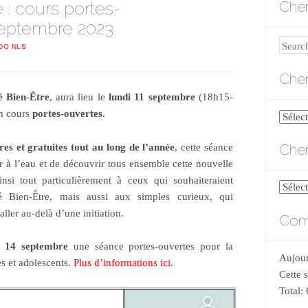
 : cours portes-
Cher
septembre 2023
Search
IDO NLS
Cher
é Bien-Être
, aura lieu le
lundi 11 septembre
(18h15-
un cours
portes-ouvertes
.
Cherch
par
Cher
bres et gratuites tout au long de l’année
, cette séance
catégo
er à l’eau et de découvrir tous ensemble cette nouvelle
ainsi tout particulièrement à ceux qui souhaiteraient
Cherch
é Bien-Être, mais aussi aux simples curieux, qui
par
ller au-delà d’une initiation.
Comp
date
i 14 septembre
une séance portes-ouvertes pour la
Aujour
es et adolescents.
Plus d’informations ici
.
Cette 
Total: