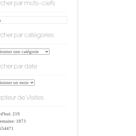
cher par mots-clefs
cher par catégories
er
cher par date
ries
er
teur de Visites
d'hui: 219
semaine: 1873
 654471