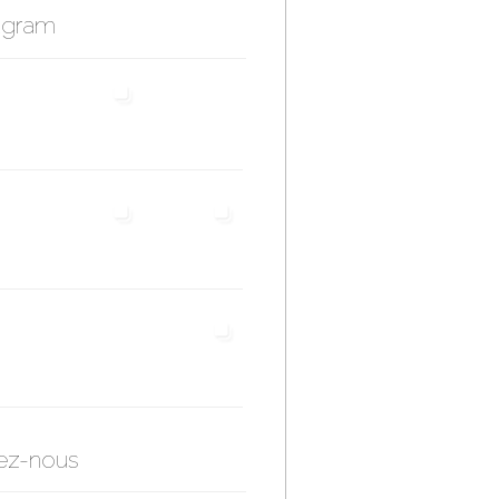
agram
ez-nous