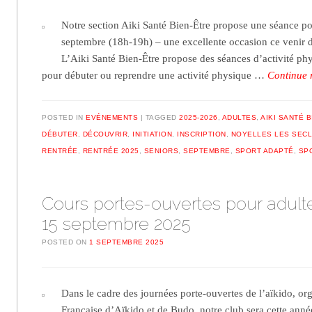
Notre section Aiki Santé Bien-Être propose une séance po
septembre (18h-19h) – une excellente occasion ce venir dé
L’Aiki Santé Bien-Être propose des séances d’activité ph
pour débuter ou reprendre une activité physique …
Continue 
POSTED IN
EVÉNEMENTS
TAGGED
2025-2026
,
ADULTES
,
AIKI SANTÉ 
DÉBUTER
,
DÉCOUVRIR
,
INITIATION
,
INSCRIPTION
,
NOYELLES LES SECL
RENTRÉE
,
RENTRÉE 2025
,
SENIORS
,
SEPTEMBRE
,
SPORT ADAPTÉ
,
SP
Cours portes-ouvertes pour adult
15 septembre 2025
POSTED ON
1 SEPTEMBRE 2025
Dans le cadre des journées porte-ouvertes de l’aïkido, or
Française d’Aïkido et de Budo, notre club sera cette année