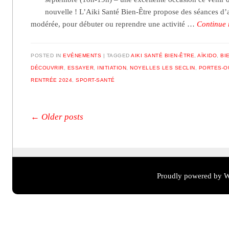
nouvelle ! L’Aiki Santé Bien-Être propose des séances d’a
modérée, pour débuter ou reprendre une activité …
Continue
POSTED IN
EVÉNEMENTS
TAGGED
AIKI SANTÉ BIEN-ÊTRE
,
AÏKIDO
,
BI
DÉCOUVRIR
,
ESSAYER
,
INITIATION
,
NOYELLES LES SECLIN
,
PORTES-O
RENTRÉE 2024
,
SPORT-SANTÉ
Post navigation
←
Older posts
Proudly powered by W