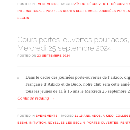
POSTED IN
EVÉNEMENTS
TAGGED
AÏKIDO
,
DÉCOUVERTE
,
DÉCOUVRIR
INTERNATIONALE POUR LES DROITS DES FEMMES
,
JOURNÉES PORTES
SECLIN
Cours portes-ouvertes pour ados,
Mercredi 25 septembre 2024
POSTED ON
23 SEPTEMBRE 2024
Dans le cadre des journées porte-ouvertes de l’aïkido, or
Française d’Aïkido et de Budo, notre club sera cette année
tous les jeunes de 11 à 15 ans le Mercredi 25 septembre
Continue reading
→
POSTED IN
EVÉNEMENTS
TAGGED
11-15 ANS
,
ADOS
,
AÏKIDO
,
COLLÈG
ESSAI
,
INITIATION
,
NOYELLES LES SECLIN
,
PORTES-OUVERTES
,
RENT