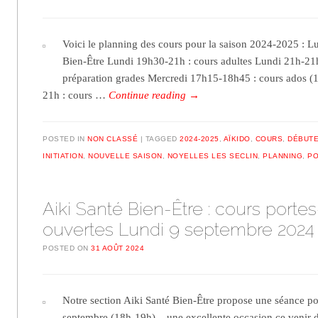
Voici le planning des cours pour la saison 2024-2025 : L
Bien-Être Lundi 19h30-21h : cours adultes Lundi 21h-21h
préparation grades Mercredi 17h15-18h45 : cours ados (
21h : cours …
Continue reading
→
POSTED IN
NON CLASSÉ
TAGGED
2024-2025
,
AÏKIDO
,
COURS
,
DÉBUT
INITIATION
,
NOUVELLE SAISON
,
NOYELLES LES SECLIN
,
PLANNING
,
PO
Aiki Santé Bien-Être : cours portes
ouvertes Lundi 9 septembre 2024
POSTED ON
31 AOÛT 2024
Notre section Aiki Santé Bien-Être propose une séance po
septembre (18h-19h) – une excellente occasion ce venir dé