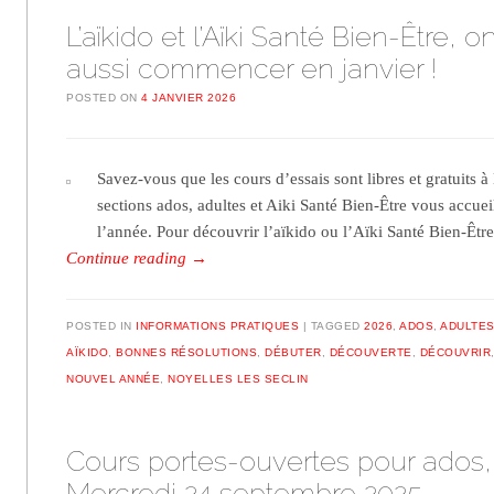
L’aïkido et l’Aïki Santé Bien-Être, o
aussi commencer en janvier !
POSTED ON
4 JANVIER 2026
Savez-vous que les cours d’essais sont libres et gratuits à
sections ados, adultes et Aiki Santé Bien-Être vous accuei
l’année. Pour découvrir l’aïkido ou l’Aïki Santé Bien-Êtr
Continue reading
→
POSTED IN
INFORMATIONS PRATIQUES
TAGGED
2026
,
ADOS
,
ADULTE
AÏKIDO
,
BONNES RÉSOLUTIONS
,
DÉBUTER
,
DÉCOUVERTE
,
DÉCOUVRIR
NOUVEL ANNÉE
,
NOYELLES LES SECLIN
Cours portes-ouvertes pour ados,
Mercredi 24 septembre 2025