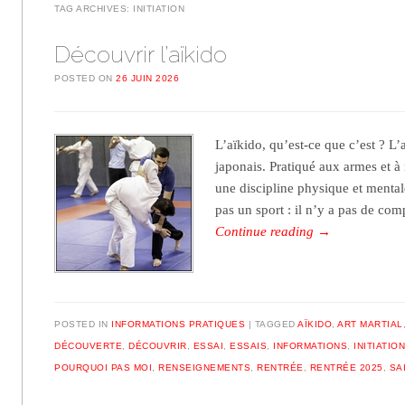
TAG ARCHIVES:
INITIATION
Découvrir l’aïkido
POSTED ON
26 JUIN 2026
L’aïkido, qu’est-ce que c’est ? L’a
japonais. Pratiqué aux armes et à 
une discipline physique et mental
pas un sport : il n’y a pas de co
Continue reading
→
POSTED IN
INFORMATIONS PRATIQUES
TAGGED
AÏKIDO
,
ART MARTIAL
DÉCOUVERTE
,
DÉCOUVRIR
,
ESSAI
,
ESSAIS
,
INFORMATIONS
,
INITIATIO
POURQUOI PAS MOI
,
RENSEIGNEMENTS
,
RENTRÉE
,
RENTRÉE 2025
,
SA