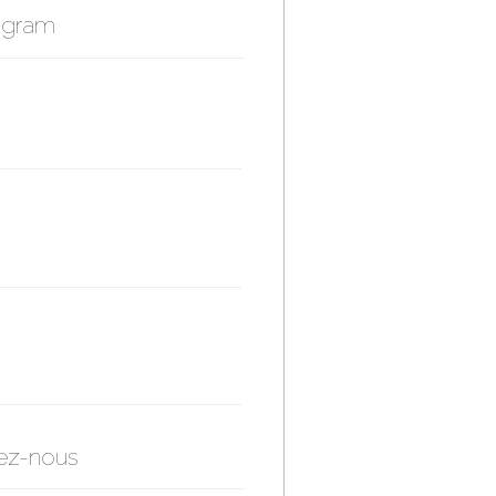
agram
ez-nous