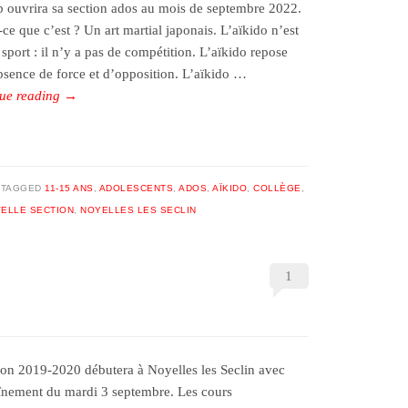
b ouvrira sa section ados au mois de septembre 2022.
ce que c’est ? Un art martial japonais. L’aïkido n’est
sport : il n’y a pas de compétition. L’aïkido repose
absence de force et d’opposition. L’aïkido …
ue reading
→
TAGGED
11-15 ANS
,
ADOLESCENTS
,
ADOS
,
AÏKIDO
,
COLLÈGE
,
ELLE SECTION
,
NOYELLES LES SECLIN
1
son 2019-2020 débutera à Noyelles les Seclin avec
aînement du mardi 3 septembre. Les cours