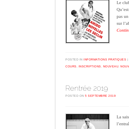
Le clu
Qu’est-
pas un 
sur l’
Contin
POSTED IN
INFORMATIONS PRATIQUES
COURS
,
INSCRIPTIONS
,
NOUVEAU
,
NOUV
Rentrée 2019
POSTED ON
5 SEPTEMBRE 2019
La sai
l’entr