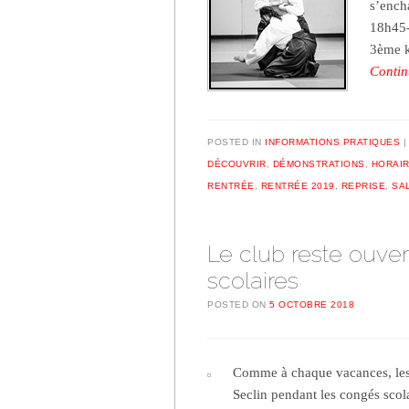
s’encha
18h45-
3ème k
Contin
POSTED IN
INFORMATIONS PRATIQUES
DÉCOUVRIR
,
DÉMONSTRATIONS
,
HORAI
RENTRÉE
,
RENTRÉE 2019
,
REPRISE
,
SA
Le club reste ouve
scolaires
POSTED ON
5 OCTOBRE 2018
Comme à chaque vacances, les 
Seclin pendant les congés scola