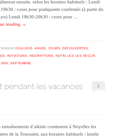
îneront ensuite, selon les horaires habituels : Lundi
19h30 : cours pour pratiquants confirmés (à partir du
yu) Lundi 19h30-20h30 : cours pour …
ue reading
→
TAGGED
2019-2020
,
AÏKIDO
,
COURS
,
DÉCOUVERTES
,
RES
,
INITIATIONS
,
INSCRIPTIONS
,
NOYELLES LES SECLIN
,
LONS
,
SEPTEMBRE
rt pendant les vacances
2
entraînements d’aïkido continuent à Noyelles les
ires de la Toussaint, aux horaires habituels : lundis