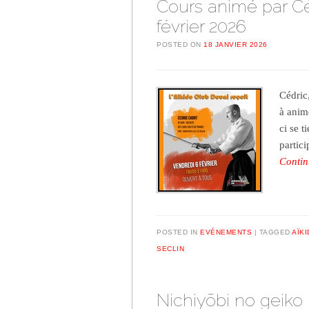
Cours animé par Cé
février 2026
POSTED ON
18 JANVIER 2026
Cédric
à anim
ci se 
partici
Contin
POSTED IN
EVÉNEMENTS
TAGGED
AÏK
SECLIN
Nichiyōbi no geiko