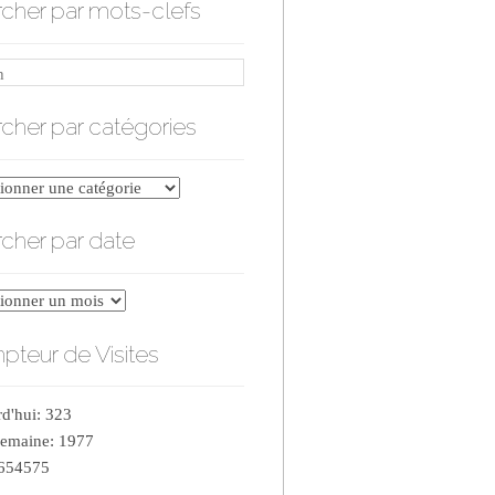
cher par mots-clefs
cher par catégories
er
cher par date
ries
er
teur de Visites
d'hui: 323
semaine: 1977
 654575