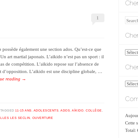
Cher
1
Search
Cher
b possède également une section ados. Qu’est-ce que
Cherch
 Un art martial japonais. L’aïkido n’est pas un sport : il
par
pas de compétition. L’aïkido repose sur l’absence de
Cher
catégo
et d’opposition. L’aïkido est une discipline globale, …
ue reading
→
Cherch
par
Comp
date
TAGGED
11-15 ANS
,
ADOLESCENTS
,
ADOS
,
AÏKIDO
,
COLLÈGE
,
Aujour
LLES LES SECLIN
,
OUVERTURE
Cette 
Total: