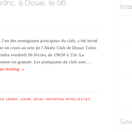
dric, à Douai, le 06
Inst
, l’un des enseignants principaux du club, a été invité
er un cours au sein de l’Akido Club de Douai. Celui-
tiendra vendredi 06 février, de 19h30 à 21h. La
pation est gratuite. Les pratiquants du club sont …
ue reading
→
IDO
,
CÉDRIC
,
COURS
,
DOUAI
,
INVITATION
,
NOYELLES LES
Suiv