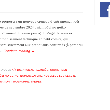
b proposera un nouveau créneau d’entraînement dès
trée de septembre 2024 : nichiyōbi no geiko
ntraînement du 7ème jour »). Il s’agit de séances
ofondissement technique en petit comité, qui
ssent strictement aux pratiquants confirmés (à partir du
 …
Continue reading
→
TAGGED
AÏKIDO
,
ANCIENS
,
AVANCÉS
,
COURS
,
DAN
,
ŌBI NO GEIKO
,
NOMENCLATURE
,
NOYELLES LES SECLIN
,
RATION
,
PROGRAMME
,
THÈMES