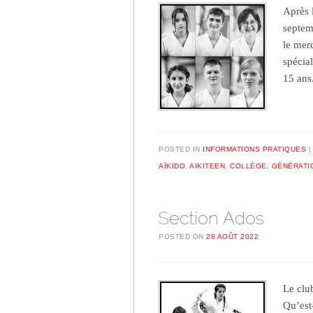
Après 
septem
le mer
spécia
15 ans
POSTED IN
INFORMATIONS PRATIQUES
AÏKIDO
,
AIKITEEN
,
COLLÈGE
,
GÉNÉRATIO
Section Ados
POSTED ON
28 AOÛT 2022
Le clu
Qu’est-