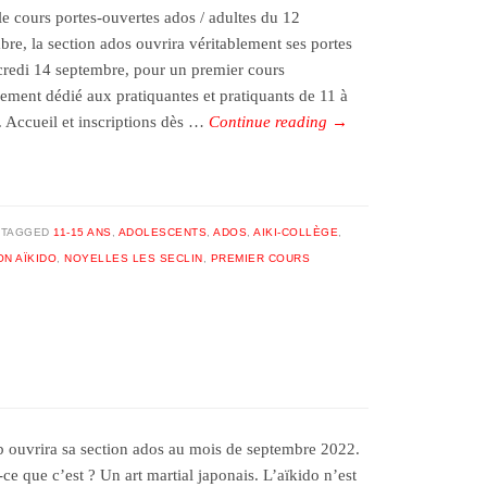
le cours portes-ouvertes ados / adultes du 12
bre, la section ados ouvrira véritablement ses portes
credi 14 septembre, pour un premier cours
lement dédié aux pratiquantes et pratiquants de 11 à
. Accueil et inscriptions dès …
Continue reading
→
TAGGED
11-15 ANS
,
ADOLESCENTS
,
ADOS
,
AIKI-COLLÈGE
,
N AÏKIDO
,
NOYELLES LES SECLIN
,
PREMIER COURS
b ouvrira sa section ados au mois de septembre 2022.
ce que c’est ? Un art martial japonais. L’aïkido n’est