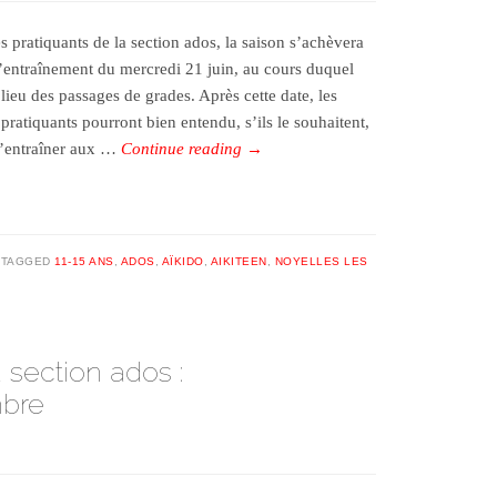
s pratiquants de la section ados, la saison s’achèvera
l’entraînement du mercredi 21 juin, au cours duquel
lieu des passages de grades. Après cette date, les
pratiquants pourront bien entendu, s’ils le souhaitent,
s’entraîner aux …
Continue reading
→
TAGGED
11-15 ANS
,
ADOS
,
AÏKIDO
,
AIKITEEN
,
NOYELLES LES
 section ados :
mbre