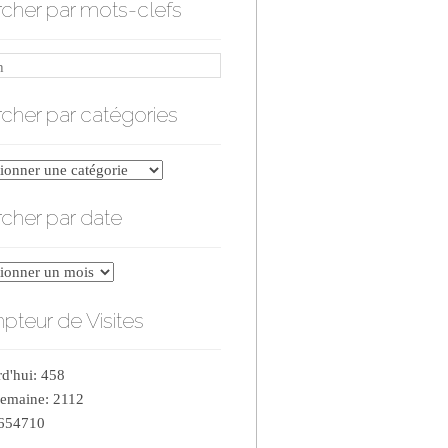
cher par mots-clefs
cher par catégories
er
cher par date
ries
er
teur de Visites
d'hui: 458
semaine: 2112
 654710