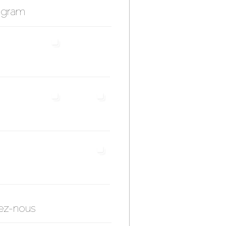
agram
ez-nous