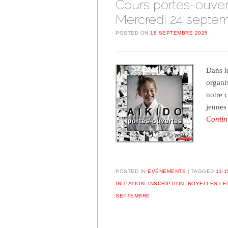
Cours portes-ouver
Mercredi 24 septe
POSTED ON
18 SEPTEMBRE 2025
Dans l
organi
notre c
jeunes
Contin
POSTED IN
EVÉNEMENTS
TAGGED
11-1
INITIATION
,
INSCRIPTION
,
NOYELLES LE
SEPTEMBRE