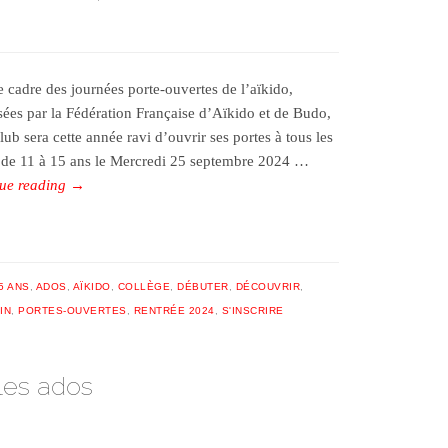
e cadre des journées porte-ouvertes de l’aïkido,
sées par la Fédération Française d’Aïkido et de Budo,
lub sera cette année ravi d’ouvrir ses portes à tous les
 de 11 à 15 ans le Mercredi 25 septembre 2024 …
ue reading
→
5 ANS
,
ADOS
,
AÏKIDO
,
COLLÈGE
,
DÉBUTER
,
DÉCOUVRIR
,
IN
,
PORTES-OUVERTES
,
RENTRÉE 2024
,
S'INSCRIRE
les ados