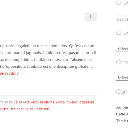
Cher
1
Search
Cher
b possède également une section ados. Qu’est-ce que
Cherch
 Un art martial japonais. L’aïkido n’est pas un sport : il
par
pas de compétition. L’aïkido repose sur l’absence de
Cher
catégo
et d’opposition. L’aïkido est une discipline globale, …
ue reading
→
Cherch
par
Comp
date
TAGGED
11-15 ANS
,
ADOLESCENTS
,
ADOS
,
AÏKIDO
,
COLLÈGE
,
Aujour
LLES LES SECLIN
,
OUVERTURE
Cette 
Total: