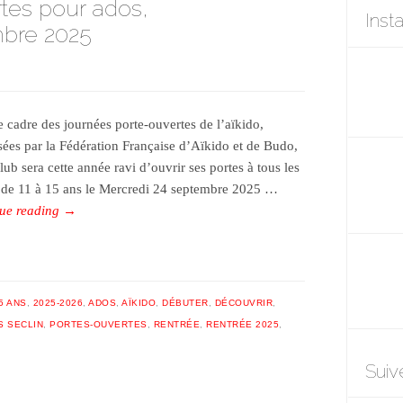
tes pour ados,
Inst
mbre 2025
e cadre des journées porte-ouvertes de l’aïkido,
sées par la Fédération Française d’Aïkido et de Budo,
lub sera cette année ravi d’ouvrir ses portes à tous les
 de 11 à 15 ans le Mercredi 24 septembre 2025 …
ue reading
→
5 ANS
,
2025-2026
,
ADOS
,
AÏKIDO
,
DÉBUTER
,
DÉCOUVRIR
,
S SECLIN
,
PORTES-OUVERTES
,
RENTRÉE
,
RENTRÉE 2025
,
Suiv