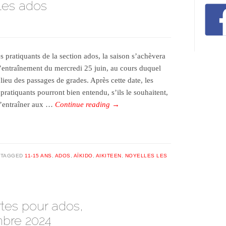
les ados
s pratiquants de la section ados, la saison s’achèvera
l’entraînement du mercredi 25 juin, au cours duquel
lieu des passages de grades. Après cette date, les
pratiquants pourront bien entendu, s’ils le souhaitent,
s’entraîner aux …
Continue reading
→
TAGGED
11-15 ANS
,
ADOS
,
AÏKIDO
,
AIKITEEN
,
NOYELLES LES
tes pour ados,
mbre 2024