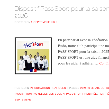
Dispositif Pass’Sport pour la saiso
2026
POSTED ON
9 SEPTEMBRE 2025
En partenariat avec la Fédération
Budo, notre club participe une nou
PASS’SPORT pour la saison 2025-
PASS’SPORT est une aide financiè
pour les aider à adhérer …
Conti
POSTED IN
INFORMATIONS PRATIQUES
TAGGED
2025-2026
,
AÏKIDO
,
D
INSCRIPTION
,
NOYELLES LES SECLIN
,
PASS'SPORT
,
RENTRÉE
,
RENTRÉ
SEPTEMBRE