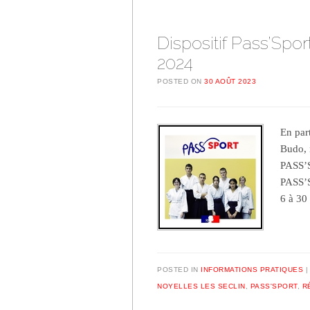
Dispositif Pass’Spor
2024
POSTED ON
30 AOÛT 2023
En par
Budo, 
PASS’S
PASS’S
6 à 30
POSTED IN
INFORMATIONS PRATIQUES
NOYELLES LES SECLIN
,
PASS'SPORT
,
R