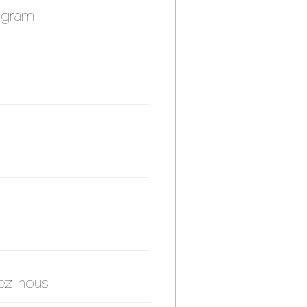
agram
ez-nous