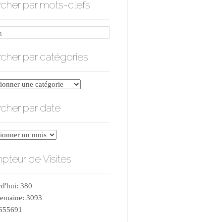
cher par mots-clefs
cher par catégories
er
cher par date
ries
er
teur de Visites
d'hui: 380
semaine: 3093
 655691