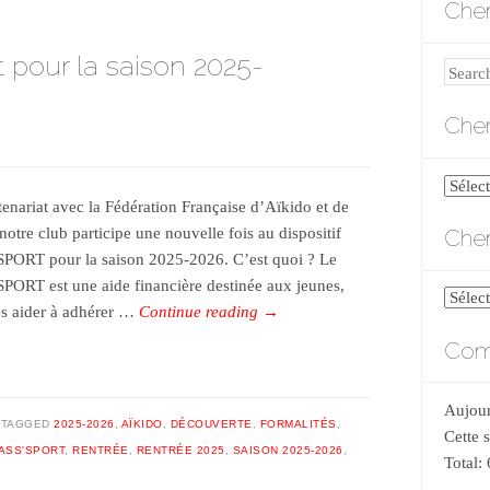
Cher
t pour la saison 2025-
Search
Cher
Cherch
tenariat avec la Fédération Française d’Aïkido et de
par
Cher
notre club participe une nouvelle fois au dispositif
catégo
PORT pour la saison 2025-2026. C’est quoi ? Le
PORT est une aide financière destinée aux jeunes,
Cherch
es aider à adhérer …
Continue reading
→
par
Comp
date
Aujour
TAGGED
2025-2026
,
AÏKIDO
,
DÉCOUVERTE
,
FORMALITÉS
,
Cette 
ASS'SPORT
,
RENTRÉE
,
RENTRÉE 2025
,
SAISON 2025-2026
,
Total: