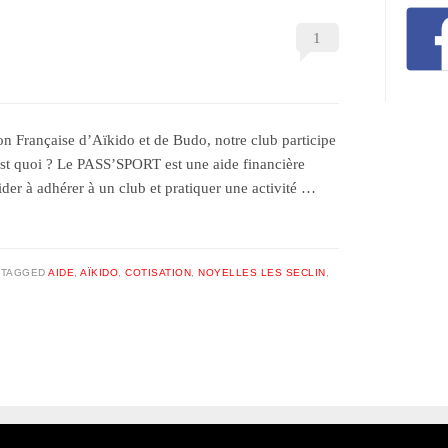
1
ion Française d’Aïkido et de Budo, notre club participe
st quoi ? Le PASS’SPORT est une aide financière
ider à adhérer à un club et pratiquer une activité …
TAGGED
AIDE
,
AÏKIDO
,
COTISATION
,
NOYELLES LES SECLIN
,