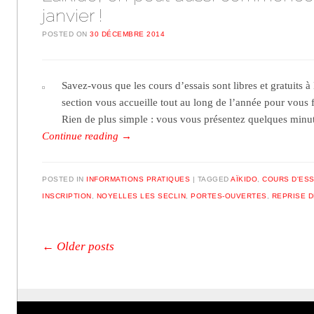
janvier !
POSTED ON
30 DÉCEMBRE 2014
Savez-vous que les cours d’essais sont libres et gratuits à
section vous accueille tout au long de l’année pour vous f
Rien de plus simple : vous vous présentez quelques minu
Continue reading
→
POSTED IN
INFORMATIONS PRATIQUES
TAGGED
AÏKIDO
,
COURS D'ESS
INSCRIPTION
,
NOYELLES LES SECLIN
,
PORTES-OUVERTES
,
REPRISE 
Post navigation
←
Older posts