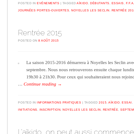
POSTED IN
EVÉNEMENTS
TAGGED
AÏKIDO
,
DÉBUTANTS
,
ESSAIS
,
F.F.A
JOURNÉES PORTES-OUVERTES
,
NOYELLES LES SECLIN
,
RENTRÉE 201
Rentrée 2015
POSTED ON
8 AOÛT 2015
La saison 2015-2016 démarrera à Noyelles les Seclin avec
septembre. Nous nous retrouverons ensuite chaque lundis,
19h30 à 21h30. Pour ceux qui souhaiteraient nous rejoindr
…
Continue reading
→
POSTED IN
INFORMATIONS PRATIQUES
TAGGED
2015
,
AÏKIDO
,
ESSAI
,
INITIATIONS
,
INSCRIPTION
,
NOYELLES LES SECLIN
,
RENTRÉE
,
SEPTEM
L’aïkido, on peut aussi commence