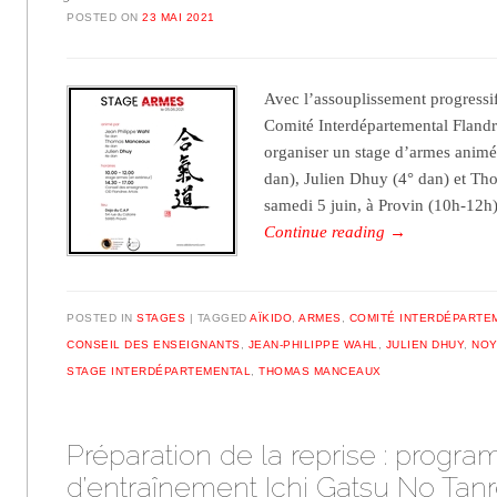
POSTED ON
23 MAI 2021
Avec l’assouplissement progressif
Comité Interdépartemental Flandr
organiser un stage d’armes animé
dan), Julien Dhuy (4° dan) et Th
samedi 5 juin, à Provin (10h-12h
Continue reading
→
POSTED IN
STAGES
TAGGED
AÏKIDO
,
ARMES
,
COMITÉ INTERDÉPARTE
CONSEIL DES ENSEIGNANTS
,
JEAN-PHILIPPE WAHL
,
JULIEN DHUY
,
NOY
STAGE INTERDÉPARTEMENTAL
,
THOMAS MANCEAUX
Préparation de la reprise : progr
d’entraînement Ichi Gatsu No Tan