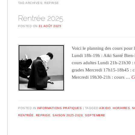
TAG ARCHIVES:
REPRISE
Rentrée 2025
POSTED ON
31 AOÛT 2025
Voici le planning des cours pour 
Lundi 18h-19h : Aiki Santé Bien
cours adultes Lundi 21h-21h30 : 
grades Mercredi 17h15-18h45 : c
Mercredi 19h30-21h : cours …
C
POSTED IN
INFORMATIONS PRATIQUES
TAGGED
AÏKIDO
,
HORAIRES
,
N
RENTRÉE
,
REPRISE
,
SAISON 2025-2026
,
SEPTEMBRE