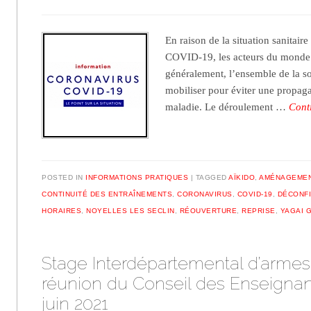
En raison de la situation sanitaire
COVID-19, les acteurs du monde d
généralement, l’ensemble de la so
mobiliser pour éviter une propaga
maladie. Le déroulement …
Cont
POSTED IN
INFORMATIONS PRATIQUES
TAGGED
AÏKIDO
,
AMÉNAGEME
CONTINUITÉ DES ENTRAÎNEMENTS
,
CORONAVIRUS
,
COVID-19
,
DÉCONF
HORAIRES
,
NOYELLES LES SECLIN
,
RÉOUVERTURE
,
REPRISE
,
YAGAI 
Stage Interdépartemental d’armes
réunion du Conseil des Enseignan
juin 2021