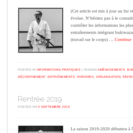
(Cet article est mis à jour au fur 
évolue. N’hésitez pas à le consul
contrôler les informations les plu
entraînements intégrant bukiwaza 
(travail sur le corps) …
Continue
POSTED IN
INFORMATIONS PRATIQUES
TAGGED
AMÉNAGEMENTS
,
BU
DÉCONFINEMENT
,
ENTRAÎNEMENTS
,
HORAIRES
,
ORGANISATION
,
REPRI
Rentrée 2019
POSTED ON
5 SEPTEMBRE 2019
La saison 2019-2020 débutera à N