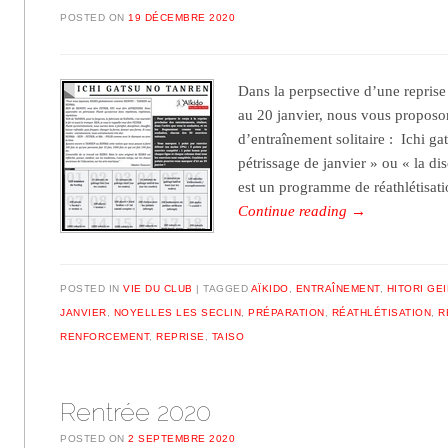
POSTED ON
19 DÉCEMBRE 2020
Dans la perpsective d’une reprise
au 20 janvier, nous vous propo
d’entraînement solitaire : Ichi ga
pétrissage de janvier » ou « la di
est un programme de réathlétisat
Continue reading
→
POSTED IN
VIE DU CLUB
TAGGED
AÏKIDO
,
ENTRAÎNEMENT
,
HITORI GE
JANVIER
,
NOYELLES LES SECLIN
,
PRÉPARATION
,
RÉATHLÉTISATION
,
R
RENFORCEMENT
,
REPRISE
,
TAISO
Rentrée 2020
POSTED ON
2 SEPTEMBRE 2020