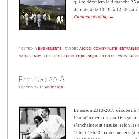
qui se déroulera le dimanche 25 
déroulera de 10h30 à 12h00, sur l
Continue reading
→
POSTED IN
EVÉNEMENTS
TAGGED
AÏKIDO
,
CONVIVIALITÉ
,
ENTRAÎNE
NATURE
,
NOYELLES LES SECLIN
,
PIQUE-NIQUE
,
REPRISE
,
YAGAI GEIK
Rentrée 2018
POSTED ON
21 AOÛT 2018
La saison 2018-2019 débutera à N
l’entraînement du jeudi 6 septem
s’enchaîneront ensuite, selon les
18h45-19h30 : cours anciens (à 