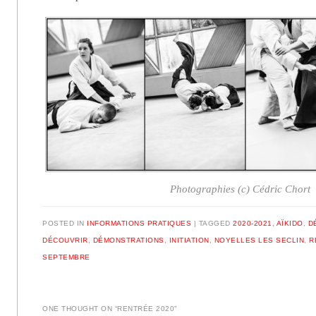
Photographies (c) Cédric Chort
POSTED IN
INFORMATIONS PRATIQUES
|
TAGGED
2020-2021
,
AÏKIDO
,
D
DÉCOUVRIR
,
DÉMONSTRATIONS
,
INITIATION
,
NOYELLES LES SECLIN
,
R
SEPTEMBRE
ONE THOUGHT ON “
RENTRÉE 2020
”