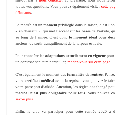
surtout pas à
nous contacter
au préalable, nous nous feron
toutes vos questions. Vous pouvez également visiter
cette pa
débutants
.
La rentrée est un
moment privilégié
dans la saison, c’est l’o
« en douceur »
, qui met l’accent sur les
bases
de l’aïkido, q
au long de l’année. C’est donc
le moment idéal pour déco
anciens, de sortir tranquillement de la torpeur estivale.
Pour connaître les
adaptations actuellement en vigueur
pour 
un contexte sanitaire particulier,
rendez-vous sur cette page
.
C’est également le moment des
formalités de rentrée
. Pense
votre
certificat médical
avant la reprise ; vous pouvez le fai
votre passeport d’aïkido. Attention, les règles ont changé pou
médical n’est plus obligatoire pour tous
. Vous pouvez co
savoir plus
.
Enfin, le club va participer pour cette rentrée 2020 à