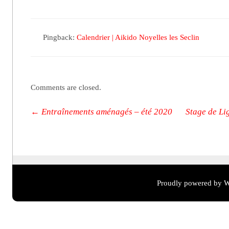
Pingback:
Calendrier | Aikido Noyelles les Seclin
Comments are closed.
Post navigation
←
Entraînements aménagés – été 2020
Stage de Li
Proudly powered by W