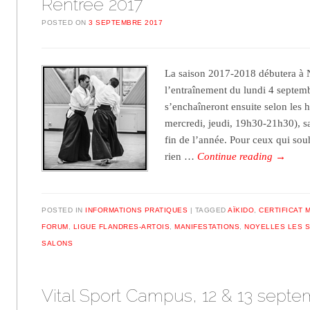
Rentrée 2017
POSTED ON
3 SEPTEMBRE 2017
La saison 2017-2018 débutera à N
l’entraînement du lundi 4 septem
s’enchaîneront ensuite selon les h
mercredi, jeudi, 19h30-21h30), sa
fin de l’année. Pour ceux qui sou
rien …
Continue reading
→
POSTED IN
INFORMATIONS PRATIQUES
TAGGED
AÏKIDO
,
CERTIFICAT 
FORUM
,
LIGUE FLANDRES-ARTOIS
,
MANIFESTATIONS
,
NOYELLES LES S
SALONS
Vital Sport Campus, 12 & 13 sept