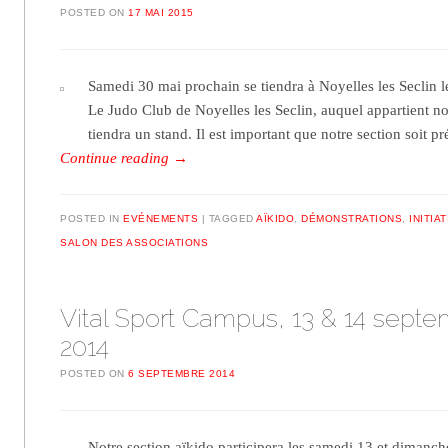
POSTED ON
17 MAI 2015
Samedi 30 mai prochain se tiendra à Noyelles les Seclin l
Le Judo Club de Noyelles les Seclin, auquel appartient no
tiendra un stand. Il est important que notre section soit p
Continue reading
→
POSTED IN
EVÉNEMENTS
TAGGED
AÏKIDO
,
DÉMONSTRATIONS
,
INITIA
SALON DES ASSOCIATIONS
Vital Sport Campus, 13 & 14 sept
2014
POSTED ON
6 SEPTEMBRE 2014
Notre section aïkido participera les samedi 13 et dimanc