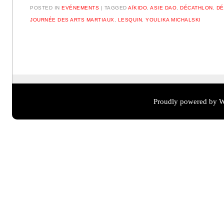
POSTED IN
EVÉNEMENTS
TAGGED
AÏKIDO
,
ASIE DAO
,
DÉCATHLON
,
DÉ
JOURNÉE DES ARTS MARTIAUX
,
LESQUIN
,
YOULIKA MICHALSKI
Post navigation
Proudly powered by W