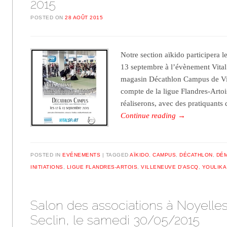
2015
POSTED ON
28 AOÛT 2015
Notre section aïkido participera 
13 septembre à l’évènement Vital 
magasin Décathlon Campus de Vi
compte de la ligue Flandres-Arto
réaliserons, avec des pratiquants
Continue reading
→
POSTED IN
EVÉNEMENTS
TAGGED
AÏKIDO
,
CAMPUS
,
DÉCATHLON
,
DÉ
INITIATIONS
,
LIGUE FLANDRES-ARTOIS
,
VILLENEUVE D'ASCQ
,
YOULIKA
Salon des associations à Noyelles
Seclin, le samedi 30/05/2015