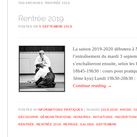
TAG ARCHIVES:
RENTRÉE 2019
Rentrée 2019
POSTED ON
5 SEPTEMBRE 2019
La saison 2019-2020 débutera à N
l’entraînement du mardi 3 septem
s’enchaîneront ensuite, selon les 
18h45-19h30 : cours pour pratiqu
3ème kyu) Lundi 19h30-20h30 :
Continue reading
→
POSTED IN
INFORMATIONS PRATIQUES
TAGGED
2019-2020
,
AÏKIDO
,
C
DÉCOUVRIR
,
DÉMONSTRATIONS
,
HORAIRES
,
INITIATIONS
,
INSCRIPTION
RENTRÉE
,
RENTRÉE 2019
,
REPRISE
,
SALONS
,
SEPTEMBRE