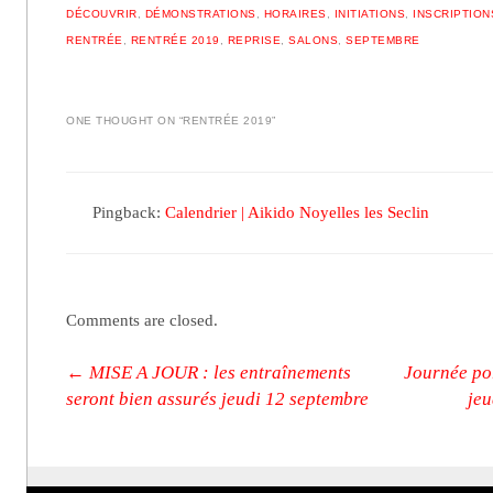
DÉCOUVRIR
,
DÉMONSTRATIONS
,
HORAIRES
,
INITIATIONS
,
INSCRIPTION
RENTRÉE
,
RENTRÉE 2019
,
REPRISE
,
SALONS
,
SEPTEMBRE
ONE THOUGHT ON “
RENTRÉE 2019
”
Pingback:
Calendrier | Aikido Noyelles les Seclin
Comments are closed.
Post navigation
←
MISE A JOUR : les entraînements
Journée po
seront bien assurés jeudi 12 septembre
je