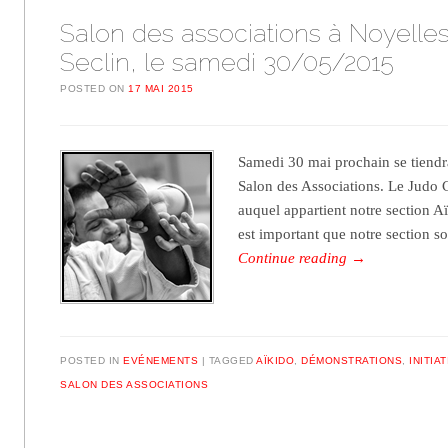
Salon des associations à Noyelles
Seclin, le samedi 30/05/2015
POSTED ON
17 MAI 2015
Samedi 30 mai prochain se tiendra
Salon des Associations. Le Judo C
auquel appartient notre section Aï
est important que notre section s
Continue reading
→
POSTED IN
EVÉNEMENTS
TAGGED
AÏKIDO
,
DÉMONSTRATIONS
,
INITIA
SALON DES ASSOCIATIONS