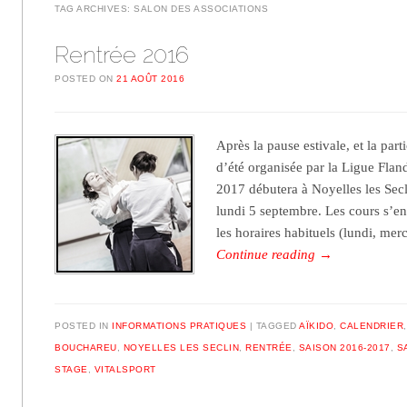
TAG ARCHIVES:
SALON DES ASSOCIATIONS
Rentrée 2016
POSTED ON
21 AOÛT 2016
Après la pause estivale, et la par
d’été organisée par la Ligue Flan
2017 débutera à Noyelles les Sec
lundi 5 septembre. Les cours s’en
les horaires habituels (lundi, mer
Continue reading
→
POSTED IN
INFORMATIONS PRATIQUES
TAGGED
AÏKIDO
,
CALENDRIER
BOUCHAREU
,
NOYELLES LES SECLIN
,
RENTRÉE
,
SAISON 2016-2017
,
S
STAGE
,
VITALSPORT