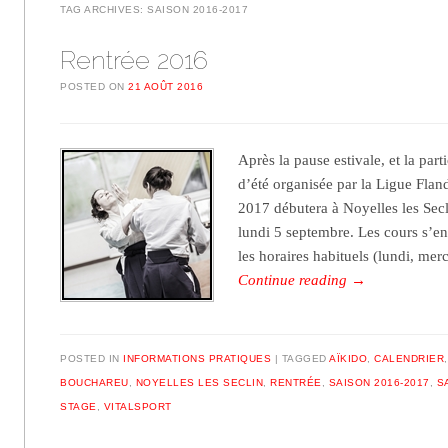
TAG ARCHIVES:
SAISON 2016-2017
Rentrée 2016
POSTED ON
21 AOÛT 2016
Après la pause estivale, et la par
d’été organisée par la Ligue Flan
2017 débutera à Noyelles les Sec
lundi 5 septembre. Les cours s’en
les horaires habituels (lundi, mer
Continue reading
→
POSTED IN
INFORMATIONS PRATIQUES
TAGGED
AÏKIDO
,
CALENDRIER
BOUCHAREU
,
NOYELLES LES SECLIN
,
RENTRÉE
,
SAISON 2016-2017
,
S
STAGE
,
VITALSPORT