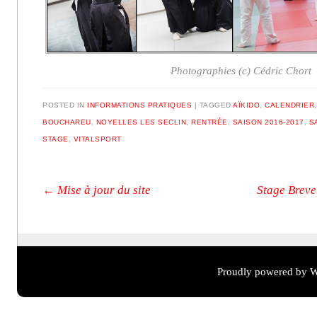
Photographies (c) Cédric Chort
POSTED IN
INFORMATIONS PRATIQUES
|
TAGGED
AÏKIDO
,
CALENDRIER
BOUCHAREU
,
NOYELLES LES SECLIN
,
RENTRÉE
,
SAISON 2016-2017
,
S
STAGE
,
VITALSPORT
Post navigation
←
Mise à jour du site
Stage Breve
Proudly powered by W