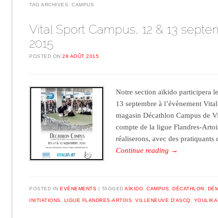
TAG ARCHIVES:
CAMPUS
Vital Sport Campus, 12 & 13 sept
2015
POSTED ON
28 AOÛT 2015
Notre section aïkido participera 
13 septembre à l’évènement Vital 
magasin Décathlon Campus de Vi
compte de la ligue Flandres-Arto
réaliserons, avec des pratiquants
Continue reading
→
POSTED IN
EVÉNEMENTS
TAGGED
AÏKIDO
,
CAMPUS
,
DÉCATHLON
,
DÉ
INITIATIONS
,
LIGUE FLANDRES-ARTOIS
,
VILLENEUVE D'ASCQ
,
YOULIKA