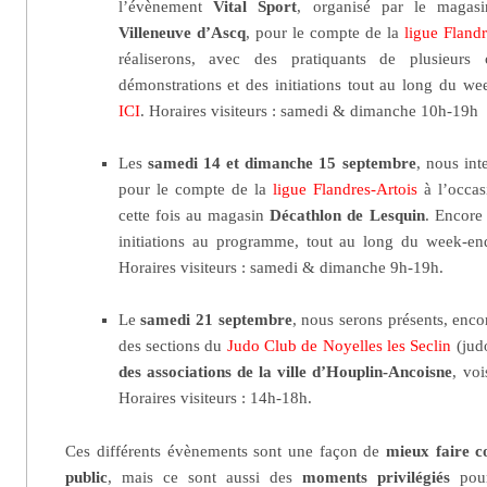
l’évènement
Vital Sport
, organisé par le maga
Villeneuve d’Ascq
, pour le compte de la
ligue Fland
réaliserons, avec des pratiquants de plusieurs
démonstrations et des initiations tout au long du w
ICI
. Horaires visiteurs : samedi & dimanche 10h-19h
Les
samedi 14 et dimanche 15 septembre
, nous int
pour le compte de la
ligue Flandres-Artois
à l’occa
cette fois au magasin
Décathlon de Lesquin
. Encore 
initiations au programme, tout au long du week-e
Horaires visiteurs : samedi & dimanche 9h-19h.
Le
samedi 21 septembre
, nous serons présents, enco
des sections du
Judo Club de Noyelles les Seclin
(judo
des associations de la ville d’Houplin-Ancoisne
, voi
Horaires visiteurs : 14h-18h.
Ces différents évènements sont une façon de
mieux faire c
public
, mais ce sont aussi des
moments privilégiés
pour