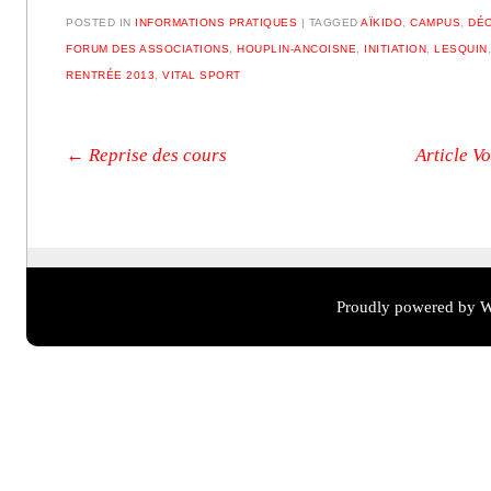
POSTED IN
INFORMATIONS PRATIQUES
|
TAGGED
AÏKIDO
,
CAMPUS
,
DÉ
FORUM DES ASSOCIATIONS
,
HOUPLIN-ANCOISNE
,
INITIATION
,
LESQUIN
RENTRÉE 2013
,
VITAL SPORT
Post navigation
←
Reprise des cours
Article V
Proudly powered by W