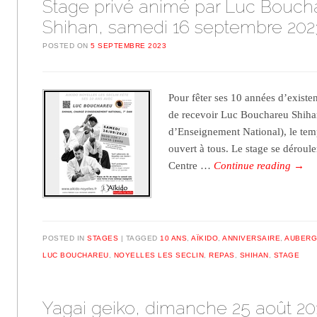
Stage privé animé par Luc Bouch
Shihan, samedi 16 septembre 202
POSTED ON
5 SEPTEMBRE 2023
Pour fêter ses 10 années d’existe
de recevoir Luc Bouchareu Shiha
d’Enseignement National), le tem
ouvert à tous. Le stage se déroule
Centre …
Continue reading
→
POSTED IN
STAGES
TAGGED
10 ANS
,
AÏKIDO
,
ANNIVERSAIRE
,
AUBERG
LUC BOUCHAREU
,
NOYELLES LES SECLIN
,
REPAS
,
SHIHAN
,
STAGE
Yagai geiko, dimanche 25 août 20