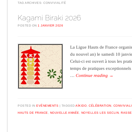
TAG ARCHIVES:
CONVIVIALITÉ
Kagami Biraki 2026
POSTED ON
1 JANVIER 2026
La Ligue Hauts de France organis
du nouvel an) le samedi 10 janvie
Celui-ci est ouvert à tous les prat
temps de pratiques exceptionnels (
…
Continue reading
→
POSTED IN
EVÉNEMENTS
TAGGED
AÏKIDO
,
CÉLÉBRATION
,
CONVIVIAL
HAUTS DE FRANCE
,
NOUVELLE ANNÉE
,
NOYELLES LES SECLIN
,
RASSE