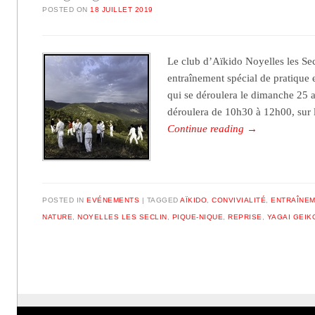
POSTED ON
18 JUILLET 2019
Le club d’Aïkido Noyelles les Se
entraînement spécial de pratique 
qui se déroulera le dimanche 25 
déroulera de 10h30 à 12h00, sur l
Continue reading
→
POSTED IN
EVÉNEMENTS
TAGGED
AÏKIDO
,
CONVIVIALITÉ
,
ENTRAÎNE
NATURE
,
NOYELLES LES SECLIN
,
PIQUE-NIQUE
,
REPRISE
,
YAGAI GEIK
Post navigation