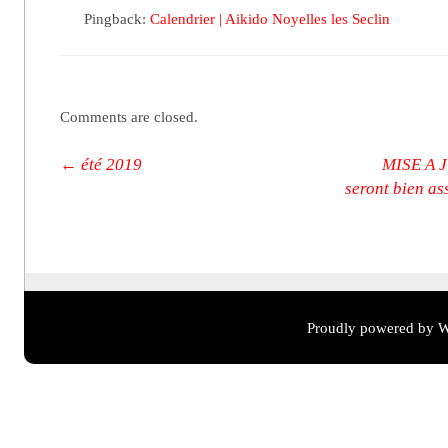
Pingback:
Calendrier | Aikido Noyelles les Seclin
Comments are closed.
Post navigation
←
été 2019
MISE A J
seront bien as
Proudly powered by W