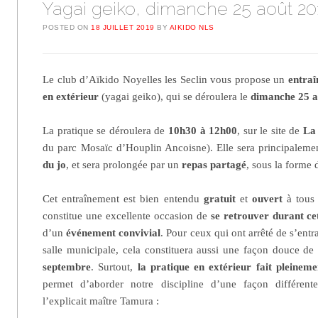
Yagai geiko, dimanche 25 août 20
POSTED ON
18 JUILLET 2019
BY
AIKIDO NLS
Le club d’Aïkido Noyelles les Seclin vous propose un
entraî
en extérieur
(yagai geiko), qui se déroulera le
dimanche 25 a
La pratique se déroulera de
10h30 à 12h00
, sur le site de
La
du parc Mosaïc d’Houplin Ancoisne). Elle sera principalemen
du jo
, et sera prolongée par un
repas partagé
, sous la forme
Cet entraînement est bien entendu
gratuit
et
ouvert
à tous 
constitue une excellente occasion de
se retrouver durant cet
d’un
événement convivial
. Pour ceux qui ont arrêté de s’entr
salle municipale, cela constituera aussi une façon douce d
septembre
. Surtout,
la pratique en extérieur fait pleineme
permet d’aborder notre discipline d’une façon différent
l’explicait maître Tamura :