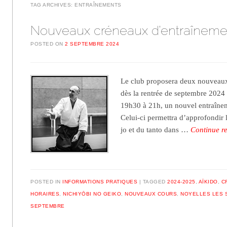
TAG ARCHIVES:
ENTRAÎNEMENTS
Nouveaux créneaux d’entraîneme
POSTED ON
2 SEPTEMBRE 2024
Le club proposera deux nouveau
dès la rentrée de septembre 2024 
19h30 à 21h, un nouvel entraînem
Celui-ci permettra d’approfondir 
jo et du tanto dans …
Continue r
POSTED IN
INFORMATIONS PRATIQUES
TAGGED
2024-2025
,
AÏKIDO
,
C
HORAIRES
,
NICHIYŌBI NO GEIKO
,
NOUVEAUX COURS
,
NOYELLES LES 
SEPTEMBRE