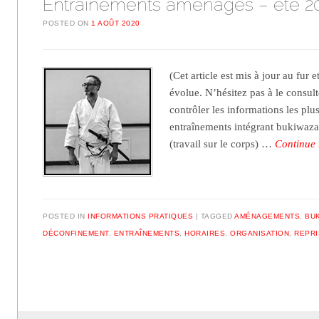
Entraînements aménagés – été 2
POSTED ON
1 AOÛT 2020
(Cet article est mis à jour au fur 
évolue. N’hésitez pas à le consul
contrôler les informations les plu
entraînements intégrant bukiwaza 
(travail sur le corps) …
Continue
POSTED IN
INFORMATIONS PRATIQUES
TAGGED
AMÉNAGEMENTS
,
BU
DÉCONFINEMENT
,
ENTRAÎNEMENTS
,
HORAIRES
,
ORGANISATION
,
REPRI
Post navigation