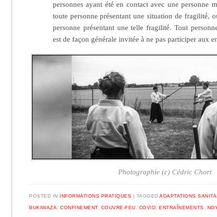
personnes ayant été en contact avec une personne ma
toute personne présentant une situation de fragilité, 
personne présentant une telle fragilité. Tout perso
est de façon générale invitée à ne pas participer aux e
Photographie (c) Cédric Chort
POSTED IN
INFORMATIONS PRATIQUES
|
TAGGED
ADAPTATIONS SANITA
BUKIWAZA
,
CONFINEMENT
,
COUVRE-FEU
,
COVID
,
ENTRAÎNEMENTS
,
NOY