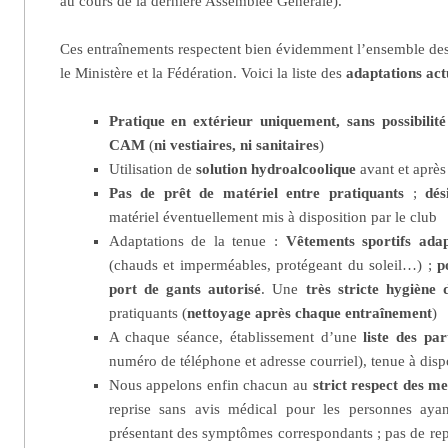
au cours de la dernière Assemblée Générale).
Ces entraînements respectent bien évidemment l’ensemble de
le Ministère et la Fédération. Voici la liste des
adaptations
act
Pratique en extérieur uniquement, sans possibilit
CAM
(
ni vestiaires, ni sanitaires
)
Utilisation de
solution hydroalcoolique
avant et après
Pas de prêt de matériel entre pratiquants
;
dés
matériel éventuellement mis à disposition par le club
Adaptations de la tenue :
Vêtements sportifs adap
(chauds et imperméables, protégeant du soleil…) ;
p
port de gants autorisé
. Une
très stricte hygiène
pratiquants (
nettoyage après chaque entraînement
)
A chaque séance, établissement d’une
liste des par
numéro de téléphone et adresse courriel), tenue à dispo
Nous appelons enfin chacun au
strict respect des m
reprise sans avis médical pour les personnes ay
présentant des symptômes correspondants ; pas de repr