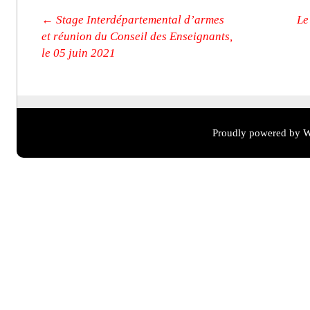
Post navigation
←
Stage Interdépartemental d’armes
Le
et réunion du Conseil des Enseignants,
le 05 juin 2021
Proudly powered by W