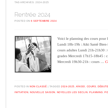
TAG ARCHIVES:
2024-2025
Rentrée 2024
POSTED ON
6 SEPTEMBRE 2024
Voici le planning des cours pour 
Lundi 18h-19h : Aiki Santé Bien
cours adultes Lundi 21h-21h30 : 
grades Mercredi 17h15-18h45 : c
Mercredi 19h30-21h : cours …
C
POSTED IN
NON CLASSÉ
TAGGED
2024-2025
,
AÏKIDO
,
COURS
,
DÉBUT
INITIATION
,
NOUVELLE SAISON
,
NOYELLES LES SECLIN
,
PLANNING
,
PO