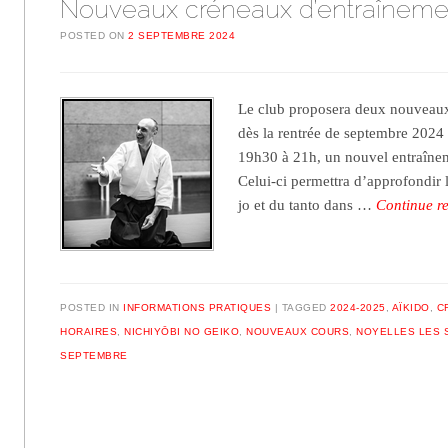
Nouveaux créneaux d’entraîneme
POSTED ON
2 SEPTEMBRE 2024
Le club proposera deux nouveau
dès la rentrée de septembre 2024 
19h30 à 21h, un nouvel entraînem
Celui-ci permettra d’approfondir 
jo et du tanto dans …
Continue r
POSTED IN
INFORMATIONS PRATIQUES
TAGGED
2024-2025
,
AÏKIDO
,
C
HORAIRES
,
NICHIYŌBI NO GEIKO
,
NOUVEAUX COURS
,
NOYELLES LES 
SEPTEMBRE
Post navigation