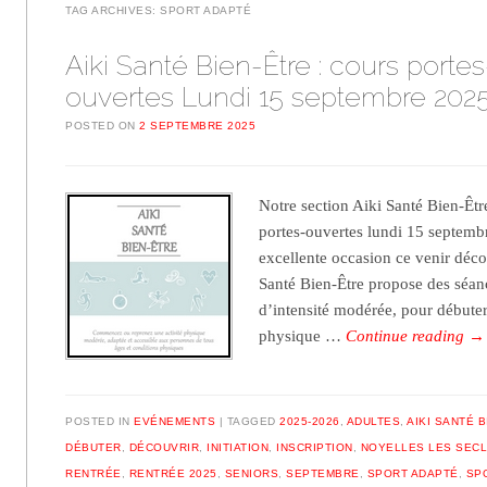
TAG ARCHIVES:
SPORT ADAPTÉ
Aiki Santé Bien-Être : cours portes
ouvertes Lundi 15 septembre 202
POSTED ON
2 SEPTEMBRE 2025
Notre section Aiki Santé Bien-Êt
portes-ouvertes lundi 15 septemb
excellente occasion ce venir décou
Santé Bien-Être propose des séan
d’intensité modérée, pour débuter
physique …
Continue reading
→
POSTED IN
EVÉNEMENTS
TAGGED
2025-2026
,
ADULTES
,
AIKI SANTÉ 
DÉBUTER
,
DÉCOUVRIR
,
INITIATION
,
INSCRIPTION
,
NOYELLES LES SECL
RENTRÉE
,
RENTRÉE 2025
,
SENIORS
,
SEPTEMBRE
,
SPORT ADAPTÉ
,
SP