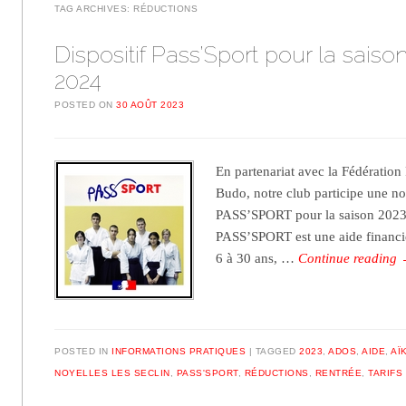
TAG ARCHIVES:
RÉDUCTIONS
Dispositif Pass’Sport pour la saiso
2024
POSTED ON
30 AOÛT 2023
En partenariat avec la Fédération
Budo, notre club participe une nou
PASS’SPORT pour la saison 2023-
PASS’SPORT est une aide financiè
6 à 30 ans, …
Continue reading
POSTED IN
INFORMATIONS PRATIQUES
TAGGED
2023
,
ADOS
,
AIDE
,
AÏ
NOYELLES LES SECLIN
,
PASS'SPORT
,
RÉDUCTIONS
,
RENTRÉE
,
TARIFS