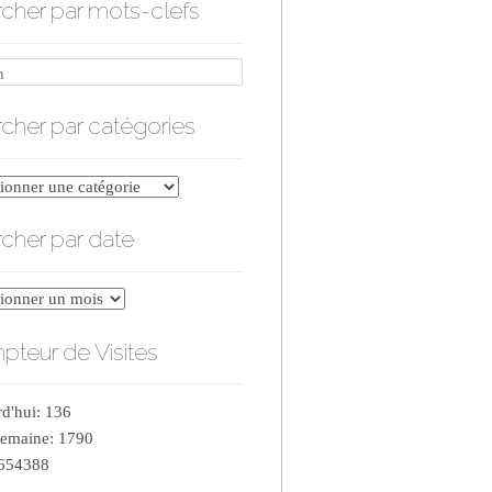
cher par mots-clefs
cher par catégories
er
cher par date
ries
er
teur de Visites
d'hui: 136
semaine: 1790
 654388