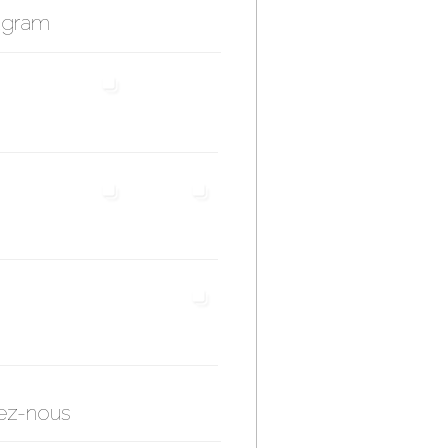
agram
ez-nous