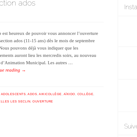
ction ados
Inst
b est heureux de pouvoir vous annoncer l’ouverture
section ados (11-15 ans) dès le mois de septembre
Nous pouvons déjà vous indiquer que les
nements auront lieu les mercredis soirs, au nouveau
 d’Animation Municipal. Les autres …
ue reading
→
,
ADOLESCENTS
,
ADOS
,
AIKICOLLÈGE
,
AÏKIDO
,
COLLÈGE
,
LLES LES SECLIN
,
OUVERTURE
Suiv