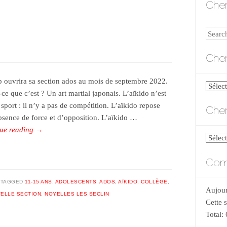
Cher
Search
Cher
b ouvrira sa section ados au mois de septembre 2022.
Cherch
ce que c’est ? Un art martial japonais. L’aïkido n’est
par
sport : il n’y a pas de compétition. L’aïkido repose
Cher
catégo
absence de force et d’opposition. L’aïkido …
ue reading
→
Cherch
par
Comp
date
TAGGED
11-15 ANS
,
ADOLESCENTS
,
ADOS
,
AÏKIDO
,
COLLÈGE
,
Aujour
ELLE SECTION
,
NOYELLES LES SECLIN
Cette 
Total: