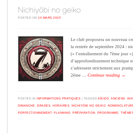
Nichiyōbi no geiko
POSTED ON
10 MARS 2025
Le club proposera un nouveau cr
la rentrée de septembre 2024 : ni
(« l’entraînement du 7ème jour »).
d’approfondissement technique en
s’adressent strictement aux pratiq
2ème …
Continue reading
→
POSTED IN
INFORMATIONS PRATIQUES
TAGGED
AÏKIDO
,
ANCIENS
,
AV
DIMANCHE
,
GRADES
,
HORAIRES
,
NICHIYŌBI NO GEIKO
,
NOMENCLATUR
PERFECTIONNEMENT
,
PLANNING
,
PRÉPARATION
,
PROGRAMME
,
THÈME