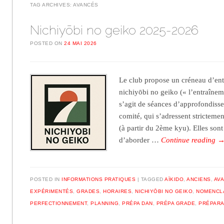
TAG ARCHIVES:
AVANCÉS
Nichiyōbi no geiko 2025-2026
POSTED ON
24 MAI 2026
Le club propose un créneau d’entr
nichiyōbi no geiko (« l’entraînem
s’agit de séances d’approfondiss
comité, qui s’adressent stricteme
(à partir du 2ème kyu). Elles so
d’aborder …
Continue reading
POSTED IN
INFORMATIONS PRATIQUES
TAGGED
AÏKIDO
,
ANCIENS
,
AV
EXPÉRIMENTÉS
,
GRADES
,
HORAIRES
,
NICHIYŌBI NO GEIKO
,
NOMENCL
PERFECTIONNEMENT
,
PLANNING
,
PRÉPA DAN
,
PRÉPA GRADE
,
PRÉPARA