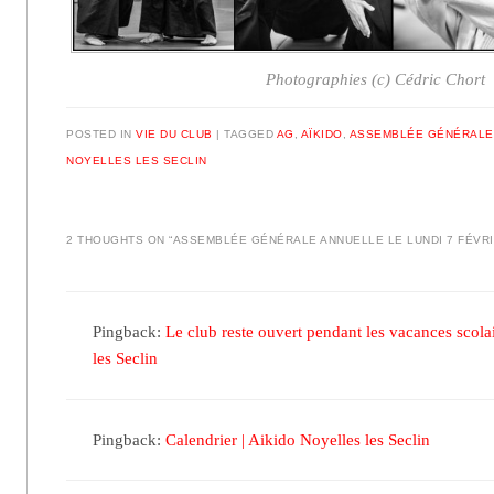
Photographies (c) Cédric Chort
POSTED IN
VIE DU CLUB
|
TAGGED
AG
,
AÏKIDO
,
ASSEMBLÉE GÉNÉRALE
NOYELLES LES SECLIN
2 THOUGHTS ON “
ASSEMBLÉE GÉNÉRALE ANNUELLE LE LUNDI 7 FÉVR
Pingback:
Le club reste ouvert pendant les vacances scola
les Seclin
Pingback:
Calendrier | Aikido Noyelles les Seclin