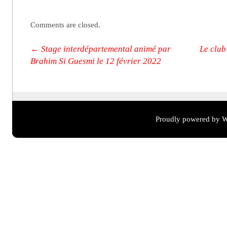
Comments are closed.
Post navigation
←
Stage interdépartemental animé par
Le club
Brahim Si Guesmi le 12 février 2022
Proudly powered by W