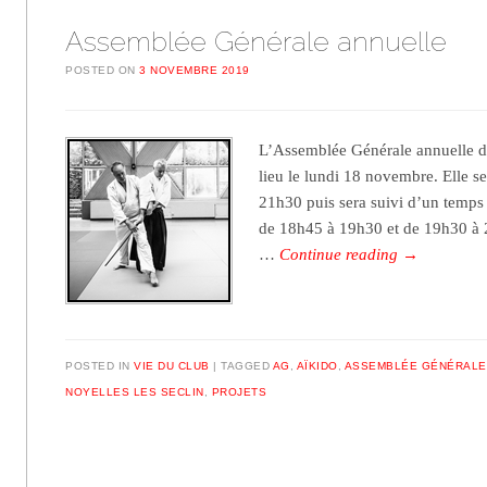
Assemblée Générale annuelle
POSTED ON
3 NOVEMBRE 2019
L’Assemblée Générale annuelle de
lieu le lundi 18 novembre. Elle s
21h30 puis sera suivi d’un temps 
de 18h45 à 19h30 et de 19h30 à 
…
Continue reading
→
POSTED IN
VIE DU CLUB
TAGGED
AG
,
AÏKIDO
,
ASSEMBLÉE GÉNÉRALE
NOYELLES LES SECLIN
,
PROJETS
Post navigation