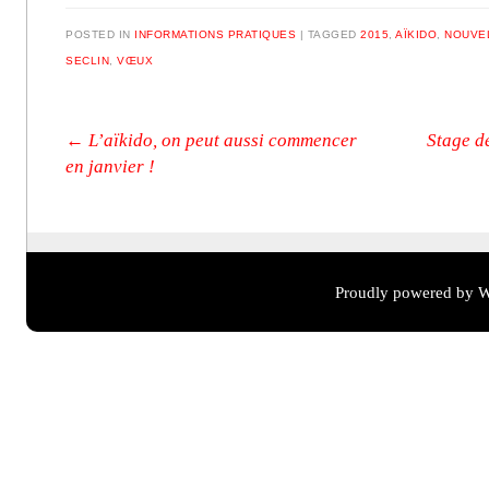
POSTED IN
INFORMATIONS PRATIQUES
|
TAGGED
2015
,
AÏKIDO
,
NOUVE
SECLIN
,
VŒUX
Post navigation
←
L’aïkido, on peut aussi commencer
Stage d
en janvier !
Proudly powered by W