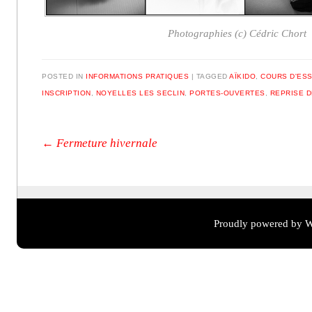
Photographies (c) Cédric Chort
POSTED IN
INFORMATIONS PRATIQUES
|
TAGGED
AÏKIDO
,
COURS D'ESS
INSCRIPTION
,
NOYELLES LES SECLIN
,
PORTES-OUVERTES
,
REPRISE 
Post navigation
←
Fermeture hivernale
Proudly powered by W