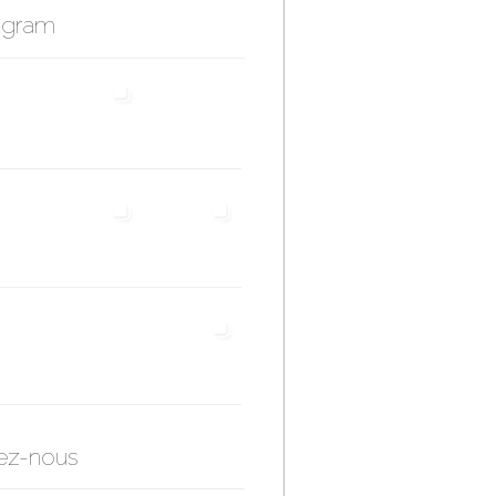
agram
ez-nous