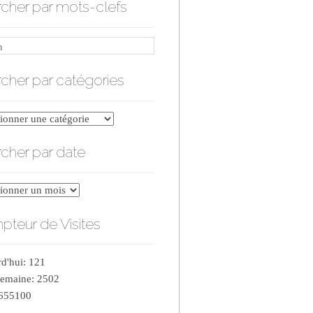
cher par mots-clefs
cher par catégories
er
cher par date
ries
er
teur de Visites
d'hui: 121
semaine: 2502
 655100