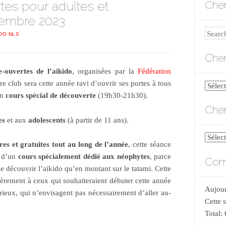
tes pour adultes et
Cher
tembre 2023
Search
IDO NLS
Cher
e-ouvertes de l’aïkido
, organisées par la
Fédération
tre club sera cette année ravi d’ouvrir ses portes à tous
Cherch
un
cours spécial de découverte
(19h30-21h30).
par
Cher
catégo
es
et aux
adolescents
(à partir de 11 ans).
Cherch
bres et gratuites tout au long de l’année
, cette séance
par
n d’un
cours spécialement dédié aux néophytes
, parce
Comp
date
de découvrir l’aïkido qu’en montant sur le tatami. Cette
lièrement à ceux qui souhaiteraient débuter cette année
Aujour
rieux, qui n’envisagent pas nécessairement d’aller au-
Cette 
Total: