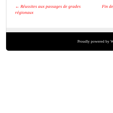
Post navigation
←
Réussites aux passages de grades
Fin d
régionaux
Proudly powered by W