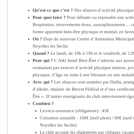
Qu’est-ce que c’est ?
Des séances d’activité physique
Pour quoi faire ?
Pour débuter ou reprendre une activ
Respiration, mouvements doux, assouplissements… ce
forme apportent bien-être physique et mental, en fave
Où ?
Dojo du nouveau Centre d’Animation Municipal, 
Noyelles les Seclin
Quand ?
Le lundi, de 18h à 19h et le vendredi, de 1
Pour qui ?
L’Aiki Santé Bien-Être s’adresse aux pers
souhaitant pas exercer d’activité physique intense, po
physique, d’âge ou suite à une blessure ou une maladi
Avec qui ?
Les séances sont animées par Dalila, prati
d’aïkido, titulaire du Brevet Fédéral et d’une certifica
Être ». D’autres enseignants du club interviennent ég
Combien ?
Licence-assurance (obligatoire) : 45€
Cotisation annuelle : 100€ (tarif plein) / 80€ (tarif
Noyelles les Seclin)
Le club accepte les règlements par chèques vacan