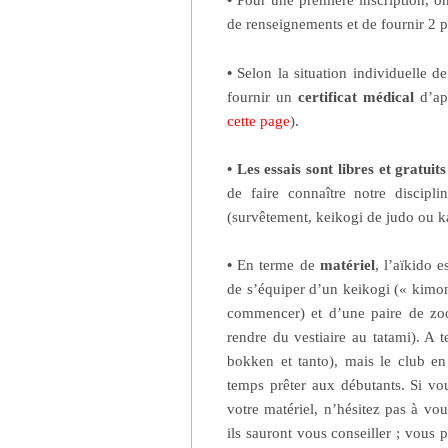
•
Pour une première inscription, o
de renseignements et de fournir 2 p
•
Selon la situation individuelle d
fournir un
certificat médical
d’apt
cette page
).
•
Les essais sont libres et gratuit
de faire connaître notre discip
(survêtement, keikogi de judo ou 
•
En terme de
matériel
, l’aïkido e
de s’équiper d’un keikogi (« kimon
commencer) et d’une paire de zoor
rendre du vestiaire au tatami). A 
bokken et tanto), mais le club e
temps prêter aux débutants. Si v
votre matériel, n’hésitez pas à vo
ils sauront vous conseiller ; vous