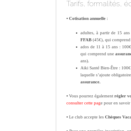
Tarifs, formalités,
• Cotisation annuelle
:
adultes, à partir de 15 ans
FFAB
(45€), qui compren
ados de 11 à 15 ans : 100€,
qui comprend une
assuran
ans).
Aiki Santé Bien-Être : 100€ 
laquelle s’ajoute obligatoi
assurance.
•
Vous pourrez également
régler vo
consulter cette pag
e pour en savoir
•
Le club accepte les
Chèques Vac