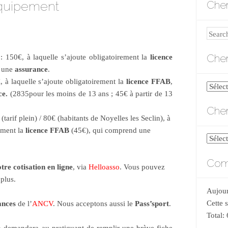
 équipement
Cher
Search
Cher
 : 150€, à laquelle s’ajoute obligatoirement la
licence
d une
assurance
.
 à laquelle s’ajoute obligatoirement la
licence FFAB
,
Cherch
ce.
(2835pour les moins de 13 ans ; 45€ à partir de 13
par
Cher
catégo
(tarif plein) / 80€ (habitants de Noyelles les Seclin), à
rement la
licence FFAB
(45€), qui comprend une
Cherch
par
Comp
date
tre cotisation en ligne
, via
Helloasso
. Vous pouvez
 plus.
Aujour
Cette 
ances
de l’
ANCV
. Nous acceptons aussi le
Pass’sport
.
Total: