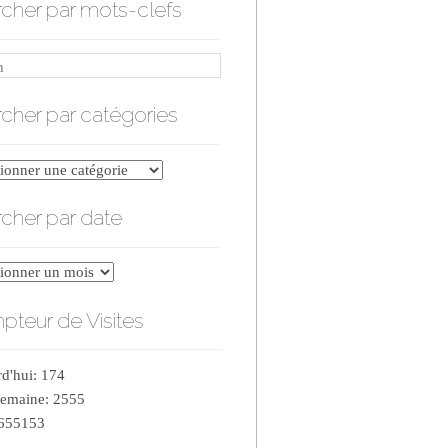
cher par mots-clefs
cher par catégories
er
cher par date
ries
er
teur de Visites
d'hui: 174
semaine: 2555
 655153