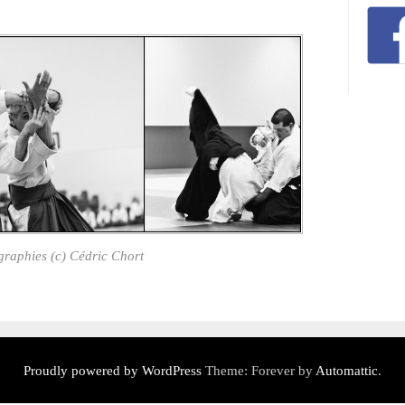
raphies (c) Cédric Chort
Proudly powered by WordPress
Theme: Forever by
Automattic
.