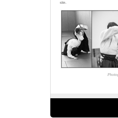
site.
Photog