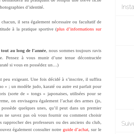
n demandera au pratiquant de remplir une brève fiche
Inst
hotographies d’identité.
e chacun, il sera également nécessaire ou facultatif de
itude à la pratique sportive (
plus d’informations sur
s tout au long de l’année
, nous sommes toujours ravis
line. Pensez à vous munir d’une tenue décontractée
karaté si vous en possédez un…)
st peu exigeant. Une fois décidé à s’inscrire, il suffira
o » ; un modèle judo, karaté ou autre est parfait pour
is (sorte de « tongs » japonaises, utilisées pour se
terme, on envisagera également l’achat des armes (jo,
n possède quelques unes, qu’il peut dans un premier
ous ne savez pas où vous fournir ou comment choisir
Suiv
us rapprocher des professeurs ou des anciens du club,
 pouvez également consulter notre
guide d’achat
, sur le