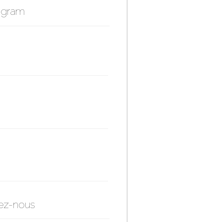
agram
ez-nous