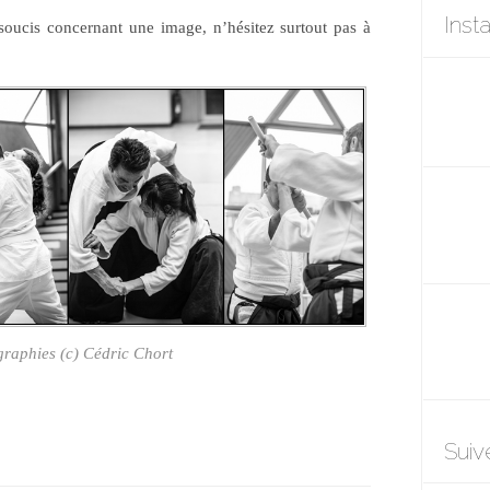
Inst
oucis concernant une image, n’hésitez surtout pas à
raphies (c) Cédric Chort
Suiv