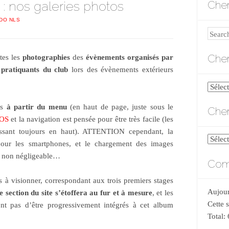
 : nos galeries photos
Cher
IDO NLS
Search
Cher
tes les
photographies
des
évènements organisés par
s
pratiquants du club
lors des évènements extérieurs
Cherch
par
es
à partir du menu
(en haut de page, juste sous le
Cher
catégo
OS
et la navigation est pensée pour être très facile (les
aissant toujours en haut). ATTENTION cependant, la
Cherch
pour les smartphones, et le chargement des images
par
s non négligeable…
Comp
date
s à visionner, correspondant aux trois premiers stages
Aujour
te section du site s’étoffera au fur et à mesure
, et les
Cette 
t pas d’être progressivement intégrés à cet album
Total: