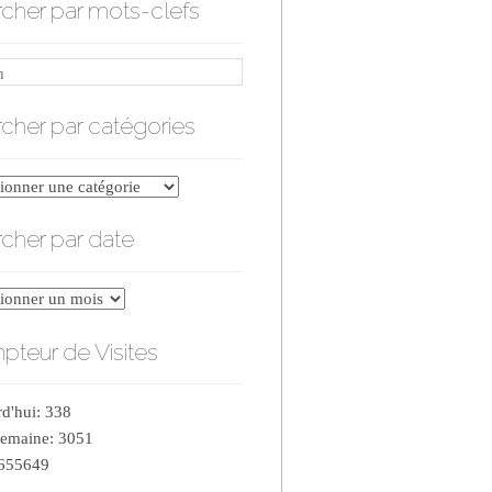
cher par mots-clefs
cher par catégories
er
cher par date
ries
er
teur de Visites
d'hui: 338
semaine: 3051
 655649