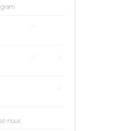
agram
ez-nous