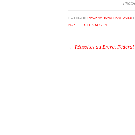
Photog
POSTED IN
INFORMATIONS PRATIQUES
NOYELLES LES SECLIN
Post navigation
←
Réussites au Brevet Fédéral