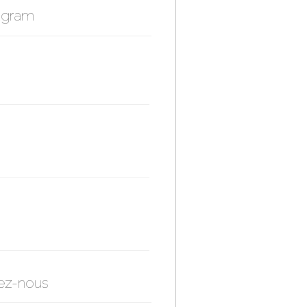
agram
ez-nous