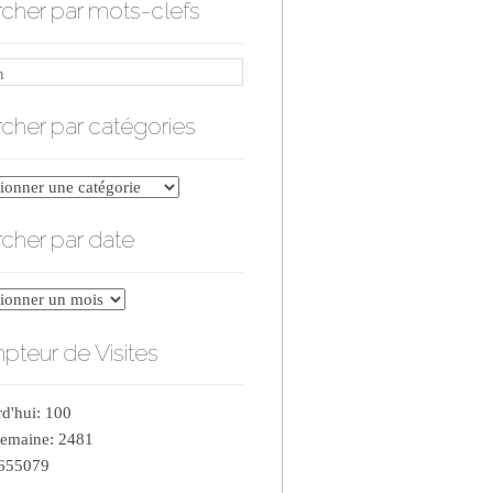
cher par mots-clefs
cher par catégories
er
cher par date
ries
er
teur de Visites
d'hui: 100
semaine: 2481
 655079