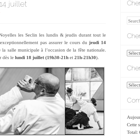
4 juillet
Cher
S
Search
Cher
Noyelles les Seclin les lundis & jeudis durant tout le
 exceptionnellement pas assurer le cours du
jeudi 14
la salle municipale à l’occasion de la fête nationale.
Cherch
r dès le
lundi 18 juillet (19h30-21h
et
21h-21h30
).
par
Cher
catégo
Cherch
par
Comp
date
Aujour
Cette 
Total: